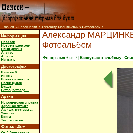
Главная
»
Персоналии
»
Александр Марцинкевич
»
Фотоальбом
»
Александр МАРЦИНК
Информация
Фотоальбом
Новости
Новое в шансоне
Наши друзья
Анонсы
Афиша
Фотография 6 из 9 |
Вернуться к альбому
|
Спи
Награды
Дискография
Шансон X
Истоки
Военный шансон
Песни цыган
Барды
Ретро, эстрада ...
Архив
Историческая справка
Хорошая музыка
Афиши, постеры ...
Заметки
Книги
Тексты песен
Фотоальбом
От Д.Анискевича