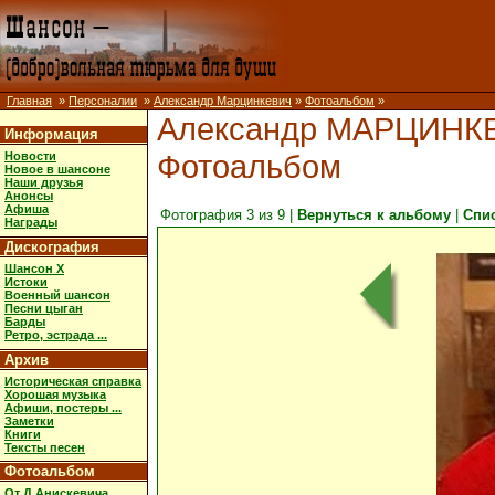
Главная
»
Персоналии
»
Александр Марцинкевич
»
Фотоальбом
»
Александр МАРЦИНК
Информация
Фотоальбом
Новости
Новое в шансоне
Наши друзья
Анонсы
Афиша
Фотография 3 из 9 |
Вернуться к альбому
|
Спи
Награды
Дискография
Шансон X
Истоки
Военный шансон
Песни цыган
Барды
Ретро, эстрада ...
Архив
Историческая справка
Хорошая музыка
Афиши, постеры ...
Заметки
Книги
Тексты песен
Фотоальбом
От Д.Анискевича