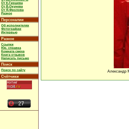
От Е.Гиршева
От В.Окунева
От Я.Фролова
Разное
Персоналии
Об исполнителях
Фотографии
Интервью
Разное
Ссылки
Юр. справка
Комната смеха
Книга отзывов
Написать письмо
Поиск
Поиск по сайту
Александр М
Счётчики