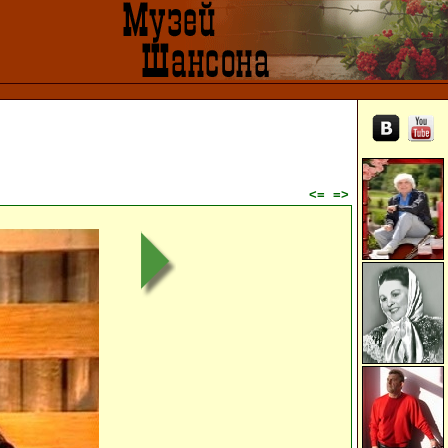
<=
=>