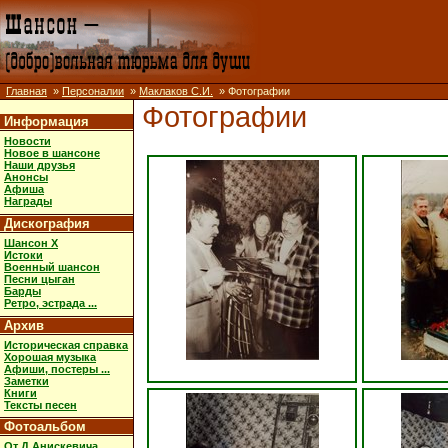
Главная
»
Персоналии
»
Маклаков С.И.
» Фотографии
Фотографии
Информация
Новости
Новое в шансоне
Наши друзья
Анонсы
Афиша
Награды
Дискография
Шансон X
Истоки
Военный шансон
Песни цыган
Барды
Ретро, эстрада ...
Архив
Историческая справка
Хорошая музыка
Афиши, постеры ...
Заметки
Книги
Тексты песен
Фотоальбом
От Д.Анискевича