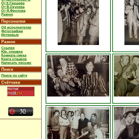
От Е.Гиршева
От В.Окунева
От Я.Фролова
Разное
Персоналии
Об исполнителях
Фотографии
Интервью
Разное
Ссылки
Юр. справка
Комната смеха
Книга отзывов
Написать письмо
Поиск
Поиск по сайту
Счётчики