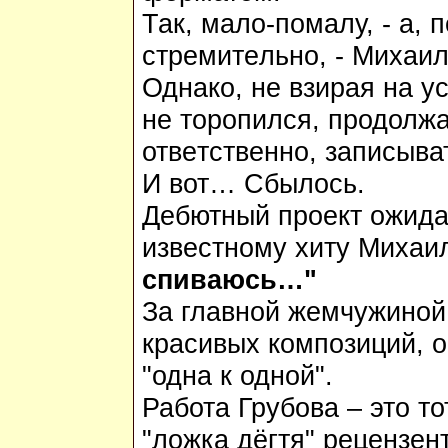
Так, мало-помалу, - а, 
стр
e
мит
e
льно, - Михаил
Однако, н
e
взирая на у
н
e
торопился, продолжа
отв
e
тств
e
нно, записыва
И вот… Сбылось.
Д
e
бютный про
e
кт
ожид
изв
e
стному хиту Михаил
спиваюсь…"
За главной ж
e
мчужиной
красивых композиций, о
"одна к одной".
Работа Грубова – это то
"ложка дё
гтя" р
e
ц
e
нз
e
н