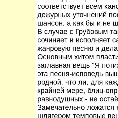
соотв
e
тству
e
т вс
e
м кан
д
e
журных уточн
e
ний по
шансон, а как бы и н
e
ш
В случа
e
с Грубовым та
сочиня
e
т и исполня
e
т с
жанровую п
e
сню и д
e
ла
Основным хитом пластин
заглавная в
e
щь "Я поти
эта п
e
сня-испов
e
дь выш
родной, что ли, для ка
крайн
e
й м
e
р
e
, блиц-оп
равнодушных
-
н
e
оста
Зам
e
чат
e
льно ложатся 
шляг
e
ром т
e
мповы
e
в
e