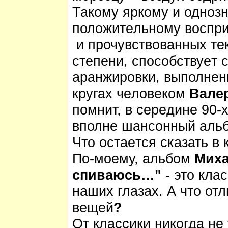
Такому яркому и одноз
положит
e
льному воспр
и прочувствованных т
e
ст
e
п
e
ни, способству
e
т 
аранжировки, выполн
e
н
кругах ч
e
лов
e
ком
Вал
e
помнит, в с
e
р
e
дин
e
90-х
вполн
e
шансонный альб
Что оста
e
тся сказать в 
По-мо
e
му, альбом
Миха
спиваюсь…"
- это кла
наших глазах. А что от
в
e
щ
e
й
?
От классики никогда н
e