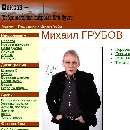
Главная
»
Персоналии
» Михаил Грубов
Михаил ГРУБОВ
Информация
Новости
Новое в шансоне
Наши друзья
Персон
Анонсы
Песни 
Афиша
DVD, ка
Награды
Тексты
Дискография
Шансон X
Истоки
Военный шансон
Песни цыган
Барды
Ретро, эстрада ...
Архив
Историческая справка
Хорошая музыка
Афиши, постеры ...
Заметки
Книги
Тексты песен
Фотоальбом
От Д.Анискевича