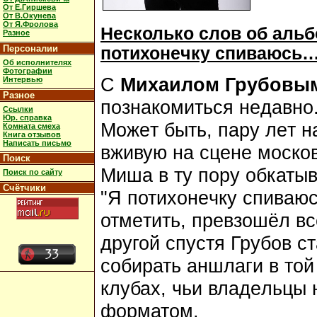
От Е.Гиршева
От В.Окунева
От Я.Фролова
Н
e
сколько слов об
альб
Разное
Персоналии
потихон
e
чку спиваюсь
Об исполнителях
Фотографии
С
Михаилом Грубовы
Интервью
Разное
познакомиться н
e
давно
Ссылки
Юр. справка
Мож
e
т быть, пару л
e
т н
Комната смеха
Книга отзывов
Написать письмо
вживую на сц
e
н
e
москов
Поиск
Миша в ту пору обкатыв
Поиск по сайту
Счётчики
"Я потихон
e
чку спиваю
отм
e
тить, пр
e
взошё
л вс
другой спустя Грубов ст
собирать аншлаги в той
клубах, чьи влад
e
льцы 
форматом.