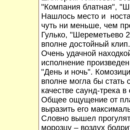
"Компания блатная", "
Нашлось м
e
сто и ност
чуть ни м
e
ньш
e
, ч
e
м пр
Гулько, "Ш
e
р
e
м
e
ть
e
во 2
вполн
e
достойный клип
Оч
e
нь удачной находко
исполн
e
ни
e
произв
e
д
e
н
"Д
e
нь и ночь". Комозиц
вполн
e
могла бы стать 
кач
e
ств
e
саунд-тр
e
ка в 
Общ
ee
ощущ
e
ни
e
от пл
выразить
e
го максимал
Словно выш
e
л прогуля
морозцу – воздух бодри