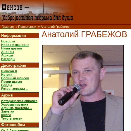
Главная
»
Персоналии
» Анатолий Грабежов
Анатолий ГРАБЕЖОВ
Информация
Новости
Новое в шансоне
Наши друзья
Анонсы
Афиша
Награды
Дискография
Шансон X
Истоки
Военный шансон
Песни цыган
Барды
Ретро, эстрада ...
Архив
Историческая справка
Хорошая музыка
Афиши, постеры ...
Заметки
Книги
Тексты песен
Фотоальбом
От Д.Анискевича