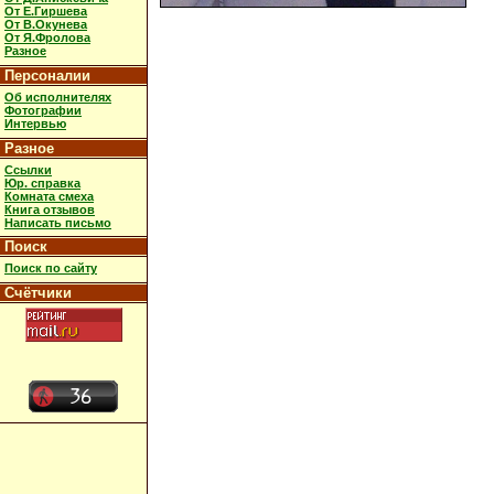
От Е.Гиршева
От В.Окунева
От Я.Фролова
Разное
Персоналии
Об исполнителях
Фотографии
Интервью
Разное
Ссылки
Юр. справка
Комната смеха
Книга отзывов
Написать письмо
Поиск
Поиск по сайту
Счётчики