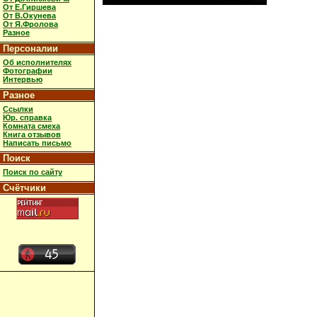
От Е.Гиршева
От В.Окунева
От Я.Фролова
Разное
Персоналии
Об исполнителях
Фотографии
Интервью
Разное
Ссылки
Юр. справка
Комната смеха
Книга отзывов
Написать письмо
Поиск
Поиск по сайту
Счётчики