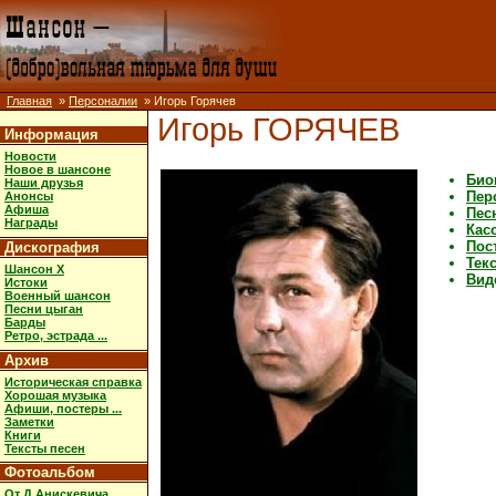
Главная
»
Персоналии
» Игорь Горячев
Игорь ГОРЯЧЕВ
Информация
Новости
Новое в шансоне
Био
Наши друзья
Пер
Анонсы
Афиша
Пес
Награды
Кас
Пос
Дискография
Тек
Шансон X
Вид
Истоки
Военный шансон
Песни цыган
Барды
Ретро, эстрада ...
Архив
Историческая справка
Хорошая музыка
Афиши, постеры ...
Заметки
Книги
Тексты песен
Фотоальбом
От Д.Анискевича