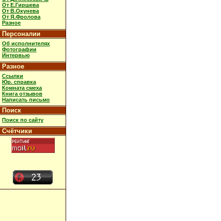
От Е.Гиршева
От В.Окунева
От Я.Фролова
Разное
Персоналии
Об исполнителях
Фотографии
Интервью
Разное
Ссылки
Юр. справка
Комната смеха
Книга отзывов
Написать письмо
Поиск
Поиск по сайту
Счётчики