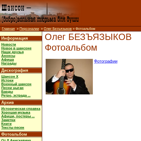
Главная
»
Персоналии
»
Олег Безъязыков
» Фотоальбом
Олег БЕЗЪЯЗЫКОВ
Информация
Фотоальбом
Новости
Новое в шансоне
Наши друзья
Анонсы
Афиша
Фотографии
Награды
Дискография
Шансон X
Истоки
Военный шансон
Песни цыган
Барды
Ретро, эстрада ...
Архив
Историческая справка
Хорошая музыка
Афиши, постеры ...
Заметки
Книги
Тексты песен
Фотоальбом
От Д.Анискевича