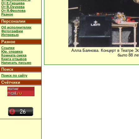
От Е.Гиршева
От В.Окунева
От Я.Фролова
Разное
Персоналии
Об исполнителях
Фотографии
Интервью
Разное
Ссылки
Алла Баянова. Концерт в Театре Эс
Юр. справка
было 88 ле
Комната смеха
Книга отзывов
Написать письмо
Поиск
Поиск по сайту
Счётчики