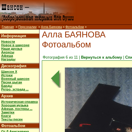
Главная
»
Персоналии
»
Алла Баянова
»
Фотоальбом
»
Алла БАЯНОВА
Информация
Фотоальбом
Новости
Новое в шансоне
Наши друзья
Анонсы
Афиша
Фотография 6 из 11 |
Вернуться к альбому
|
Сп
Награды
Дискография
Шансон X
Истоки
Военный шансон
Песни цыган
Барды
Ретро, эстрада ...
Архив
Историческая справка
Хорошая музыка
Афиши, постеры ...
Заметки
Книги
Тексты песен
Фотоальбом
От Д.Анискевича