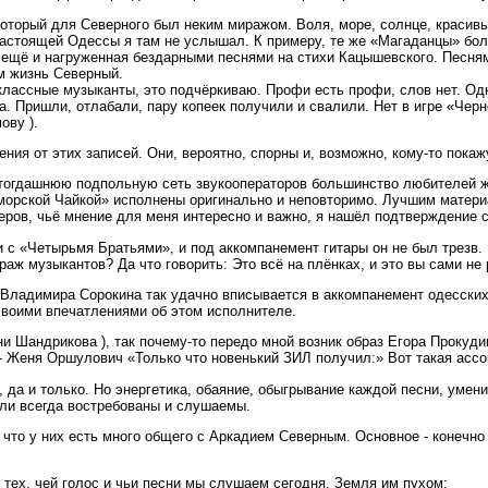
оторый для Северного был неким миражом. Воля, море, солнце, красивы
т настоящей Одессы я там не услышал. К примеру, те же «Магаданцы» б
 ещё и нагруженная бездарными песнями на стихи Кацышевского. Песня
м жизнь Северный.
лассные музыканты, это подчёркиваю. Профи есть профи, слов нет. Одн
. Пришли, отлабали, пару копеек получили и свалили. Нет в игре «Черн
ову ).
ния от этих записей. Они, вероятно, спорны и, возможно, кому-то пока
з тогдашнюю подпольную сеть звукооператоров большинство любителей
морской Чайкой» исполнены оригинально и неповторимо. Лучшим материа
неров, чьё мнение для меня интересно и важно, я нашёл подтверждение 
с «Четырьмя Братьями», и под аккомпанемент гитары он не был трезв. Н
аж музыкантов? Да что говорить: Это всё на плёнках, и это вы сами не
я Владимира Сорокина так удачно вписывается в аккомпанемент одесски
своими впечатлениями об этом исполнителе.
и Шандрикова ), так почему-то передо мной возник образ Егора Прокуди
 - Женя Оршулович «Только что новенький ЗИЛ получил:» Вот такая ассо
в, да и только. Но энергетика, обаяние, обыгрывание каждой песни, умен
ли всегда востребованы и слушаемы.
что у них есть много общего с Аркадием Северным. Основное - конечно ж
, тех, чей голос и чьи песни мы слушаем сегодня. Земля им пухом: