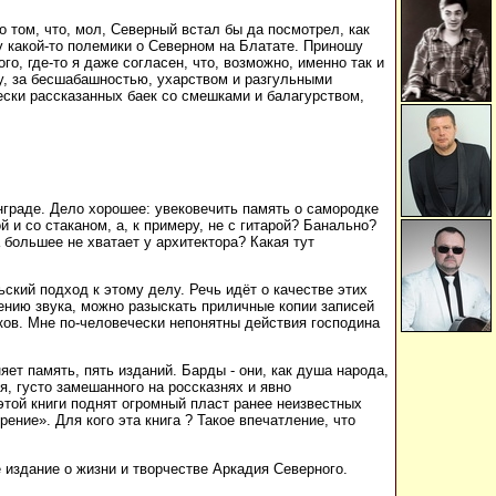
 о том, что, мол, Северный встал бы да посмотрел, как
 какой-то полемики о Северном на Блатате. Приношу
о, где-то я даже согласен, что, возможно, именно так и
у, за бесшабашностью, ухарством и разгульными
ески рассказанных баек со смешками и балагурством,
инграде. Дело хорошее: увековечить память о самородке
й и со стаканом, а, к примеру, не с гитарой? Банально?
 большее не хватает у архитектора? Какая тут
ьский подход к этому делу. Речь идёт о качестве этих
лению звука, можно разыскать приличные копии записей
сков. Мне по-человечески непонятны действия господина
т память, пять изданий. Барды - они, как душа народа,
я, густо замешанного на россказнях и явно
этой книги поднят огромный пласт ранее неизвестных
ение». Для кого эта книга ? Такое впечатление, что
 издание о жизни и творчестве Аркадия Северного.