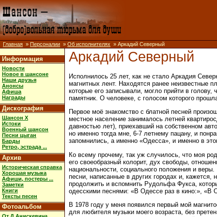
Главная
»
Персоналии
»
Об исполнителях
» Аркадий Северный
Аркадий Северный
Информация
Новости
Новое в шансоне
Исполнилось 25 лет, как не стало Аркадия Северн
Наши друзья
магнитных лент. Находятся ранее неизвестные пл
Анонсы
которые его записывали, могло прийти в голову, 
Афиша
памятник. О человеке, с голосом которого прошла
Награды
Дискография
Первое моё знакомство с блатной песней произош
Шансон X
местное население занималось летней квартиросд
Истоки
давностью лет), приехавший на собственном авто
Военный шансон
но именно тогда мне, 6-7 летнему пацану, и понр
Песни цыган
запомнились, а именно «Одесса», и именно в это
Барды
Ретро, эстрада ...
Ко всему прочему, так уж случилось, что моя род
Архив
его своеобразный колорит, дух свободы, отноше
Историческая справка
национальности, социального положения и веры. 
Хорошая музыка
песни, написанные в других городах и, кажется,
Афиши, постеры ...
продолжить и вспомнить Рудольфа Фукса, которы
Заметки
Книги
одесскими песнями: «В Одессе раз в кино:», «В О
Тексты песен
В 1978 году у меня появился первый мой магнит
Фотоальбом
для любителя музыки моего возраста, без претенз
От Д.Анискевича