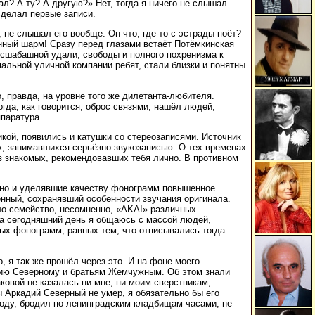
ал? А ту? А другую?» Нет, тогда я ничего не слышал.
сделал первые записи.
 не слышал его вообще. Он что, где-то с эстрады поёт?
нённый шарм! Сразу перед глазами встаёт Потёмкинская
есшабашной удали, свободы и полного похренизма к
альной уличной компании ребят, стали близки и понятны
, правда, на уровне того же дилетанта-любителя.
огда, как говорится, оброс связями, нашёл людей,
паратура.
икой, появились и катушки со стереозаписями. Источник
к, занимавшихся серьёзно звукозаписью. О тех временах
из знакомых, рекомендовавших тебя лично. В противном
ёзно и уделявшие качеству фонограмм повышенное
енный, сохранявший особенности звучания оригинала.
ло семейство, несомненно, «AKAI» различных
На сегодняшний день я общаюсь с массой людей,
овых фонограмм, равных тем, что отписывались тогда.
 я так же прошёл через это. И на фоне моего
адию Северному и братьям Жемчужным. Об этом знали
аковой не казалась ни мне, ни моим сверстникам,
ы Аркадий Северный не умер, я обязательно бы его
 году, бродил по ленинградским кладбищам часами, не