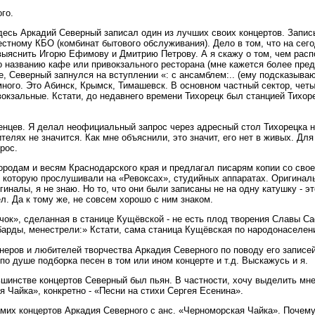
го.
 Здесь Аркадий Северный записал один из лучших своих концертов. Запи
тному КБО (комбинат бытового обслуживания). Дело в том, что на сег
 выяснить Игорю Ефимову и Дмитрию Петрову. А я скажу о том, чем расп
о названию кафе или привокзального ресторана (мне кажется более пред
 Северный запнулся на вступлении «: с ансамблем:.. (ему подсказываю
много. Это Абинск, Крымск, Тимашевск. В основном частный сектор, четы
окзальные. Кстати, до недавнего времени Тихорецк был станцией Тихоре
зенцев. Я делал неофициальный запрос через адресный стол Тихорецка
елях не значится. Как мне объяснили, это значит, его нет в живых. Дл
рос.
ородам и весям Краснодарского края и предлагал писарям копии со свое
 которую прослушивали на «Ревоксах», студийных аппаратах. Оригиналы
иналы, я не знаю. Но то, что они были записаны не на одну катушку - э
ел. Да к тому же, не совсем хорошо с ним знаком.
зачок», сделанная в станице Кущёвской - не есть плод творения Славы С
арды, менестрели:» Кстати, сама станица Кущёвская по народонаселен
ров и любителей творчества Аркадия Северного по поводу его записей.
по душе подборка песен в том или ином концерте и т.д. Выскажусь и я.
ольшинстве концертов Северный был пьян. В частности, хочу выделить мн
я Чайка», конкретно - «Песни на стихи Сергея Есенина».
мих концертов Аркадия Северного с анс. «Черноморская Чайка». Почему