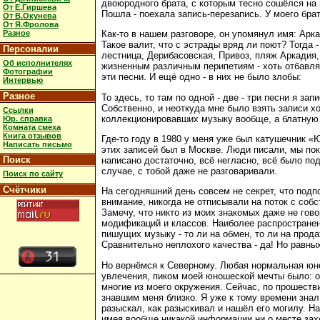
двоюродного брата, с которым тесно сошёлся на 
От Е.Гиршева
Пошла - поехала запись-перезапись. У моего брат
От В.Окунева
От Я.Фролова
Разное
Как-то в нашем разговоре, он упомянул имя: Арка
Такое валит, что с эстрады вряд ли поют? Тогда 
Персоналии
лестница, Дерибасовская, Привоз, пляж Аркадия
Об исполнителях
жизненным различным перипетиям - хоть отбавляй
Фотографии
эти песни. И ещё одно - в них не было злобы:
Интервью
Разное
То здесь, то там по одной - две - три песни я з
Собственно, и неоткуда мне было взять записи хо
Ссылки
коллекционировавших музыку вообще, а блатную 
Юр. справка
Комната смеха
Книга отзывов
Где-то году в 1980 у меня уже был катушечник «
Написать письмо
этих записей был в Москве. Люди писали, мы пок
Поиск
написано достаточно, всё негласно, всё было по
случае, с тобой даже не разговаривали.
Поиск по сайту
Счётчики
На сегодняшний день совсем не секрет, что под
внимание, никогда не отписывали на поток с соб
Замечу, что никто из моих знакомых даже не го
модификаций и классов. Наиболее распространен
пишущих музыку - то ли на обмен, то ли на прода
Сравнительно неплохого качества - да! Но равны
Но вернёмся к Северному. Любая нормальная юно
увлечения, пиком моей юношеской мечты было: о
многие из моего окружения. Сейчас, по прошестви
знавшим меня близко. Я уже к тому времени знал
разыскал, как разыскивал и нашёл его могилу. Н
имея вообще никакой информации ни о месте зах