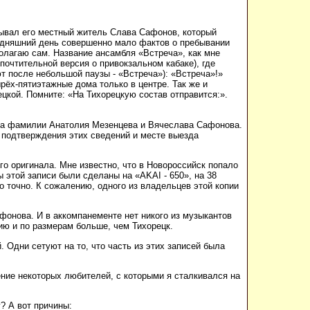
сывал его местный житель Слава Сафонов, который
одняшний день совершенно мало фактов о пребывании
олагаю сам. Название ансамбля «Встреча», как мне
почтительной версия о привокзальном кабаке), где
т после небольшой паузы - «Встреча»): «Встреча»!»
рёх-пятиэтажные дома только в центре. Так же и
цкой. Помните: «На Тихорецкую состав отправится:».
 на фамилии Анатолия Мезенцева и Вячеслава Сафонова.
я подтверждения этих сведений и месте выезда
го оригинала. Мне известно, что в Новороссийск попало
 этой записи были сделаны на «AKAI - 650», на 38
то точно. К сожалению, одного из владельцев этой копии
афонова. И в аккомпанементе нет никого из музыкантов
ию и по размерам больше, чем Тихорецк.
 Одни сетуют на то, что часть из этих записей была
ение некоторых любителей, с которыми я сталкивался на
? А вот причины: