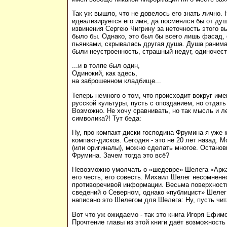
Так уж вышло, что не довелось его знать лично. 
идеализируется его имя, да посмеялся бы от ду
извинения Сергею Чигрину за неточность этого вы
было бы. Однако, это был бы всего лишь фасад,
пьянками, скрывалась другая душа. Душа ранима
были неустроенность, страшный недуг, одиночест
...и в толпе был один,
Одинокий, как здесь,
на заброшенном кладбище...
Теперь немного о том, что происходит вокруг им
русской культуры, пусть с опозданием, но отдать
Возможно. Не хочу сравнивать, но так мысль и л
символика?! Тут беда:
Ну, про компакт-диски господина Фрумина я уже к
компакт-дисков. Сегодня - это не 20 лет назад.
(или оригиналы), можно сделать многое. Останов
Фрумина. Зачем тогда это всё?
Невозможно умолчать о «шедевре» Шелега «Аркад
его честь, его совесть. Михаил Шелег несомненн
противоречивой информации. Весьма поверхностн
сведений о Северном, однако «публицист» Шелег 
написано это Шелегом для Шелега: Ну, пусть чит
Вот что уж ожидаемо - так это книга Игоря Ефим
Прочтение главы из этой книги даёт возможност