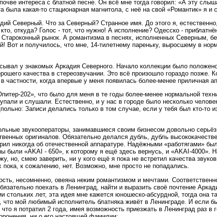
почве интереса с блатной песне. Он всё мне тогда говорил: «А эту слыш
а была какая-то стационарная магнитола, с неё на свой «Романтик» я и 
дий Северный. Что за Северный? Странное имя. До этого я, естественно,
- кто, откуда? Голос - тот, что нужно! А исполнение? Одесско - приблат
, Староконный рынок. А романтизма в песнях, исполненных Северным, б
! Вот и получилось, что мне, 14-тилетнему пареньку, выросшему в норм
аписывал у знакомых Аркадия Северного. Начало коллекции было положено
рошего качества в стереозвучании. Это всё произошло гораздо позже. К
в частности, когда впервые у меня появилась более-менее приличная ап
Юпитер-202», что было для меня в те годы более-менее нормальной техн
упали и слушали. Естественно, и у нас в городе было несколько челове
дпольно: Записи делались только в том случае, если у тебя был кто-то 
польные звукооператоры, занимавшиеся своим бизнесом довольно серь
ственных оригиналов. Обязательно делался дубль, дубль высококачеств
ворил никогда об отечественной аппаратуре. Надёжными «работягами» бы
ы были «AKAI - 650», к которому я ещё здесь вернусь, и «AKAI-4000». 
жу, но, смею заверить, ни у кого ещё я пока не встретил качества звук
х пока, к сожалению, нет. Возможно, мне просто не попадались.
сть, несомненно, овеяна неким романтизмом и мечтами. Соответственно,
бязательно поехать в Ленинград, найти и выразить своё почтение Арк
и стольких лет, эта идея мне кажется юношеско-абсурдной, тогда она т
, что мой любимый исполнитель блатняка живёт в Ленинграде. И если б
а что я потратил 2 года, имея возможность приезжать в Ленинград раз в
оронения, ни о его настоящей фамилии: