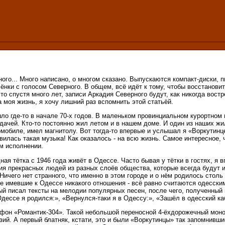
ого... Много написано, о многом сказано. Выпускаются компакт-диски, п
ёнки с голосом Северного. В общем, всё идёт к тому, чтобы восстановит
что спустя много лет, записи Аркадия Северного будут, как никогда вост
 моя жизнь, я хочу лишний раз вспомнить этой статьёй.
ло где-то в начале 70-х годов. В маленьком провинциальном курортном г
ачей. Кто-то постоянно жил летом и в нашем доме. И один из наших жи
мобиле, имел магнитолу. Вот тогда-то впервые и услышал я «Воркутинц
авилась такая музыка! Как оказалось - на всю жизнь. Самое интересное, ч
м исполнении.
ная тётка с 1946 года живёт в Одессе. Часто бывая у тётки в гостях, я
ния прекрасных людей из разных слоёв общества, которые всегда будут
Ничего нет странного, что именно в этом городе и о нём родилось столь
 не имевшие к Одессе никакого отношения - всё равно считаются одесск
й писал тексты на мелодии популярных песен, после чего, полученный
дессе я родился:», «Вернулся-таки я в Одессу:», «Зашёл в одесский каб
офон «Романтик-304». Такой небольшой переносной 4-ёхдорожечный мон
ий. А первый блатняк, кстати, это и были «Воркутинцы» так запомнивши