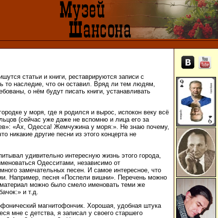
ишутся статьи и книги, реставрируются записи с
ь то наследие, что он оставил. Вряд ли тем людям,
ребованы, о нём будут писать книги, устанавливать
ородке у моря, где я родился и вырос, испокон веку всё
льцов (сейчас уже даже не вспомню и лица его за
ев»: «Ах, Одесса! Жемчужина у моря:». Не знаю почему,
то никакие другие песни из этого концерта не
 впитывал удивительно интересную жизнь этого города,
 именоваться Одесситами, независимо от
 много замечательных песен. И самое интересное, что
ими. Например, песня «Поспели вишни». Перечень можно
 материал можно было смело именовать теми же
ачок:» и т.д.
офонический магнитофончик. Хорошая, удобная штука
еся мне с детства, я записал у своего старшего