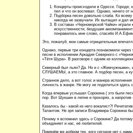
Концерты происходили в Одессе. Городе, к
пел и что он воспевал. Однако, ничего о
Подборка песен довольно слаба. Ко всему
никогда не зазвучали. Их вытащил и дал и
В составах «Черноморской Чайки» играли к
искусственности, бездушия аккомпанемента
понравилось мне слово, спасибо И.А.Ефим
Это, пожалуй, мои самые отрицательные впечатле
Однако, первые три концерта познакомили чере
песни в исполнении Аркадия Северного с «Черно
«Тётя Шура». В разговоре с одним из коллекцио
Северный был пьян? Да. Но и с «Жемчужными», и 
СЛУШАЕМЫ, а это главное. А подбор песен, а кур
Странное дело, а вот голос и манера исполнени
личность в жанре. Не могу не поделиться здесь 
Когда впервые услышал Сорокина ( это были песн
пор. Вот Шукшин в лепне и прохорях, а напротив
Казалось бы - какой из него вокалист?! Речитати
Талантом. Не зря записи Владимира Сорокина бы
Почему я вспомнил здесь о Сорокине? Да потому 
объединяет и нас, её любителей.
Помянём же добром тех, кого сегодня нет с нами