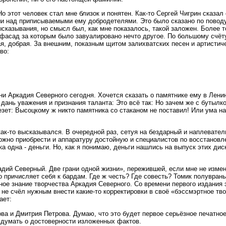
Но этот человек стал мне близок и понятен. Как-то Сергей Чигрин сказал
ши над приписываемыми ему добродетелями. Это было сказано по поводу
сказывания, но смысл был, как мне показалось, такой заложен. Более тог
 фасад за которым было завуалировано нечто другое. По большому счёт
я, добрая. За внешним, показным щитом залихватских песен и артистич
во:
ени Аркадия Северного сегодня. Хочется сказать о памятнике ему в Лен
 дань уважения и признания таланта: Это всё так: Но зачем же с бутылко
езет: Высоцкому ж никто памятника со стаканом не поставил! Или ума на
ак-то высказывался. В очередной раз, сетуя на бездарный и наплевател
 Можно приобрести и аппаратуру достойную и специалистов по восстанов
ка одна - деньги. Но, как я понимаю, деньги нашлись на выпуск этих ди
ий Северный. Две грани одной жизни», пережившей, если мне не изменяе
о причисляет себя к бардам. Где ж честь? Где совесть? Томик полуврань
ое знание творчества Аркадия Северного. Со времени первого издания 
не счёл нужным внести какие-то корректировки в своё «бэссмэртное твор
ает:
ова и Дмитрия Петрова. Думаю, что это будет первое серьёзное печатное
ь думать о достоверности изложенных фактов.