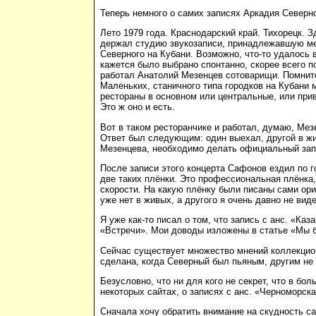
Теперь немного о самих записях Аркадия Северно
Лето 1979 года. Краснодарский край. Тихорецк.
держал студию звукозаписи, принадлежавшую мес
Северного на Кубани. Возможно, что-то удалось
кажется было выбрано спонтанно, скорее всего п
работал Анатолий Мезенцев сотоварищи. Помните,
Маленьких, станичного типа городков на Кубани 
рестораны в основном или центральные, или прив
Это ж оно и есть.
Вот в таком ресторанчике и работал, думаю, Ме
Ответ был следующим: один выехал, другой в жит
Мезенцева, необходимо делать официальный зап
После записи этого концерта Сафонов ездил по г
две таких плёнки. Это профессиональная плёнка,
скорости. На какую плёнку были писаны сами ориг
уже нет в живых, а другого я очень давно не вид
Я уже как-то писал о том, что запись с анс. «Ка
«Встречи». Мои доводы изложены в статье «Мы б
Сейчас существует множество мнений коллекционе
сделана, когда Северный был пьяным, другим не 
Безусловно, что ни для кого не секрет, что в б
некоторых сайтах, о записях с анс. «Черноморска
Сначала хочу обратить внимание на скудность са