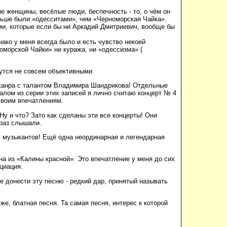
е женщины, весёлые люди, беспечность - то, о чём он
ольше были «одесситами», чем «Черноморская Чайка».
ми, которые если бы ни Аркадий Дмитриевич, вообще бы
ако у меня всегда было и есть чувство некоей
оморской Чайки» ни куража, ни «одессизма» (
жутся не совсем объективными.
 жанра с талантом Владимира Шандрикова! Отдельные
лом из серии этих записей я лично считаю концерт № 4
своим впечатлениям.
у и что? Зато как сделаны эти все концерты! Они
 раз слышали.
х музыкантов! Ещё одна неординарная и легендарная
на из «Калины красной». Это впечатление у меня до сих
циация.
ие донести эту песню - редкий дар, принятый называть
е, блатная песня. Та самая песня, интерес к которой