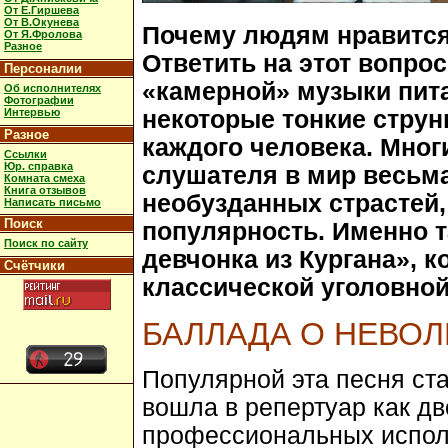
От Е.Гиршева
От В.Окунева
Почему людям нравится
От Я.Фролова
Разное
Ответить на этот вопро
Персоналии
«камерной» музыки пит
Об исполнителях
Фотографии
Интервью
некоторые тонкие струн
Разное
каждого человека. Мног
Ссылки
Юр. справка
слушателя в мир весьма
Комната смеха
Книга отзывов
необузданных страстей,
Написать письмо
Поиск
популярность. Именно т
Поиск по сайту
девчонка из Кургана», 
Счётчики
классической уголовной
БАЛЛАДА О НЕВОЛ
Популярной эта песня ста
вошла в репертуар как дв
профессиональных испол