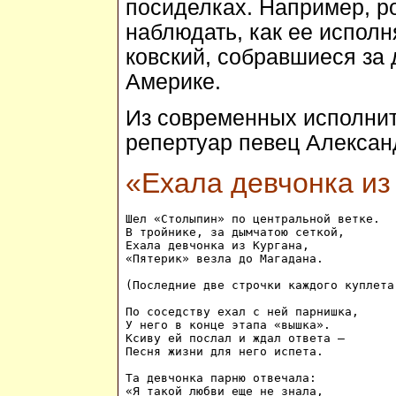
посиделках. Например, р
наблюдать, как ее исполн
ковский, собравшиеся за
Америке.
Из современных исполнит
репертуар певец Алекса
«Ехала девчонка из 
Шел «Столыпин» по центральной ветке. 

В тройнике, за дымчатою сеткой, 

Ехала девчонка из Кургана, 

«Пятерик» везла до Магадана.

(Последние две строчки каждого куплета
По соседству ехал с ней парнишка, 

У него в конце этапа «вышка». 

Ксиву ей послал и ждал ответа –

Песня жизни для него испета.

Та девчонка парню отвечала: 

«Я такой любви еще не знала, 
