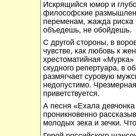
Искрящийся юмор и глубо
философские размышлени
переменам, жажда риска 
объедешь, не обойдешь.
С другой стороны, в воро
чувстве, как любовь к же
хрестоматийная «Мурка» -
скудного репертуара, в 
размягчает суровую мужск
недопустимо. Чрезмерная
приветствуется.
А песня «Ехала девчонка 
проникновенно рассказыв
молодых зека и зечки. Чт
Герой российского шансон