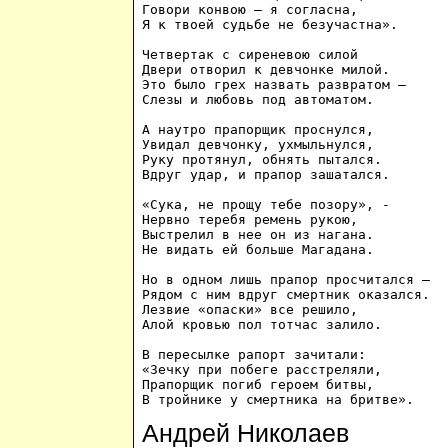
Говори конвою — я согласна, 

Я к твоей судьбе не безучастна».

Четвертак с сиреневою силой 

Двери отворил к девчонке милой.

Это было грех назвать развратом –

Слезы и любовь под автоматом.

А наутро прапорщик проснулся, 

Увидал девчонку, ухмыльнулся, 

Руку протянул, обнять пытался. 

Вдруг удар, и прапор зашатался.

«Сука, не прощу тебе позору», -

Нервно теребя ремень рукою, 

Выстрелил в нее он из нагана. 

Не видать ей больше Магадана.

Но в одном лишь прапор просчитался –

Рядом с ним вдруг смертник оказался. 

Лезвие «опаски» все решило, 

Алой кровью пол тотчас залило.

В пересылке рапорт зачитали: 

«Зечку при побеге расстреляли, 

Прапорщик погиб героем битвы, 

Андрей Николаев