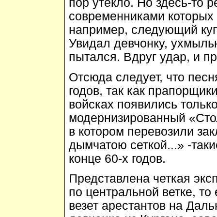
пор утекло. Но здесь-то 
современниками которых я
например, следующий куп
Увидал девчонку, ухмыльн
пытался. Вдруг удар, и п
Отсюда следует, что песн
годов, так как прапорщик
войсках появились только
модернизированный «Сто
в котором перевозили зак
дымчатою сеткой...» -так
конце 60-х годов.
Представлена четкая экс
по центральной ветке, то
везет арестантов на Даль