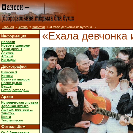
Главная
»
Архив
»
Заметки
» «Ехала девчонка из Кургана...»
«Ехала девчонка и
Информация
Новости
Новое в шансоне
Наши друзья
Анонсы
Афиша
Награды
Дискография
Шансон X
Истоки
Военный шансон
Песни цыган
Барды
Ретро, эстрада ...
Архив
Историческая справка
Хорошая музыка
Афиши, постеры ...
Заметки
Книги
Тексты песен
Фотоальбом
От Д.Анискевича