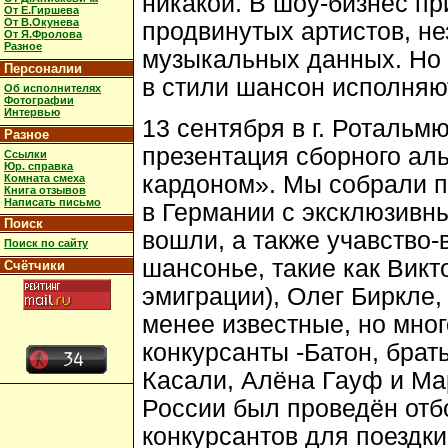
никакой. В шоу-бизнес пр
От Е.Гиршева
От В.Окунева
продвинутых артистов, не
От Я.Фролова
Разное
музыкальных данных. Но 
Персоналии
в стили шансон исполняют
Об исполнителях
Фотографии
Интервью
13 сентября в г. Ротальм
Разное
презентация сборного ал
Ссылки
Юр. справка
кардоном». Мы собрали 
Комната смеха
Книга отзывов
Написать письмо
в Германии с эксклюзивн
Поиск
вошли, а также учавство-
Поиск по сайту
шансонье, такие как Викт
Счётчики
эмиграции), Олег Биркле,
менее известные, но мн
конкурсанты -Батон, брат
Касали, Алёна Гауф и Ма
России был проведён отб
конкурсантов для поездк