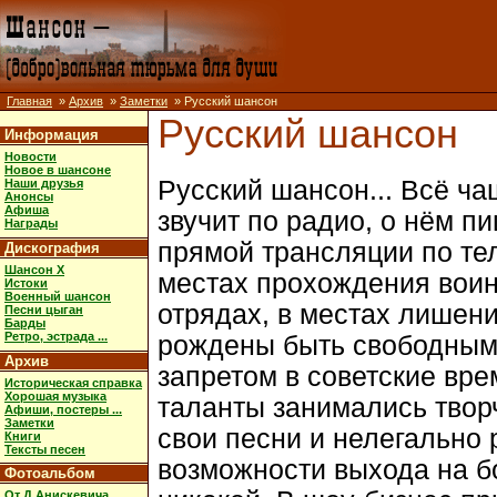
Главная
»
Архив
»
Заметки
» Русский шансон
Русский шансон
Информация
Новости
Новое в шансоне
Русский шансон... Всё ч
Наши друзья
Анонсы
Афиша
звучит по радио, о нём п
Награды
прямой трансляции по те
Дискография
Шансон X
местах прохождения воин
Истоки
Военный шансон
отрядах, в местах лишени
Песни цыган
Барды
Ретро, эстрада ...
рождены быть свободными
Архив
запретом в советские вре
Историческая справка
Хорошая музыка
таланты занимались твор
Афиши, постеры ...
Заметки
свои песни и нелегально 
Книги
Тексты песен
возможности выхода на б
Фотоальбом
От Д.Анискевича