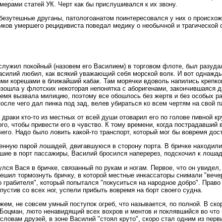
мерами статей УК. Черт как бы прислушивался к их звону.
 безутешные друганы, патологоанатом поинтересовался у них о происхож
иков умершего рецидивиста поведал медику о необычной и трагической 
й служил покойный (назовем его Василием) в торговом флоте, был разу
асилий любил, как всякий уважающий себя морской волк. И вот однажды
ми корешами в ближайший кабак. Там морячки вдоволь напились крепкого
изошла у флотских некоторая непонятка с аборигенами, закончившаяся д
емя вызвала милицию, поэтому все обошлось без жертв и без особых р
после чего дал пинка под зад, велев убираться ко всем чертям на свой п
 драки кто-то из местных от всей души отоварил его по голове пивной кр
го, чтобы привести его в чувство. К тому времени, когда пострадавший 
чего. Надо было ловить какой-то транспорт, который мог бы вовремя до
енную парой лошадей, двигавшуюся в сторону порта. В бричке находилис
шие в порт пассажиры, Василий бросился наперерез, подскочил к лошад
улся Вася в бричке, связанный по рукам и ногам. Первое, что он увидел,
ешил тормознуть бричку, в которой местные инкассаторы снимали "вече
го грабителя", который попытался "покуситься на народное добро". Прав
устив со всех ног, успели прибыть вовремя на борт своего судна.
ажем, не совсем умный поступок огреб, что называется, по полной. В ск
Боцман, люто ненавидящий всех вохров и ментов и поклявшийся во что б
 словам друзей, в зоне Василий "стоял круто", скоро стал одним из пер