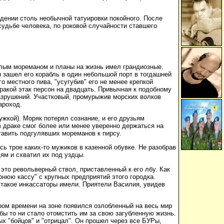
дении столь необычной татуировки покойного. После
судьбе человека, по роковой случайности ставшего
далым мореманом и планы на жизнь имел грандиозные.
 зашел его корабль в один небольшой порт в тогдашней
 местного пива, "усугубив" его не менее крепкой
ракой этак персон на двадцать. Привычная к подобному
азрушений. Участковый, промурыжив морских волков
ароход.
ужкой). Моряк потерял сознание, и его друзьям
в драке смог более или менее уверенно держаться на
ставить подгулявших мореманов к пирсу.
ь трое каких-то мужиков в казенной обувке. Не разобрав
ям и схватил их под уздцы.
 это револьверный ствол, приставленный к его лбу. Как
рнюю кассу" с крупных предприятий этого городка.
о такое инкассаторы имели. Приятели Василия, увидев
ором времени на зоне появился озлобленный на весь мир
ы то ни стало отомстить им за свою загубленную жизнь.
вых "бойцов" и "отрицал". Он прошел через все БУРы,