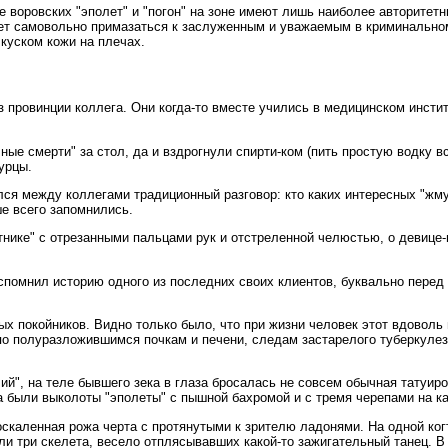
е воровских "эполет" и "погон" на зоне имеют лишь наиболее авторитет
нет самовольно примазаться к заслуженным и уважаемым в криминальном
 куском кожи на плечах.
з провинции коллега. Они когда-то вместе учились в медицинском инстит
учные смерти" за стол, да и вздрогнули спирти-ком (пить простую водку
урцы.
чался между коллегами традиционный разговор: кто каких интересных "ж
е всего запомнились.
тнике" с отрезанными пальцами рук и отстреленной челюстью, о девице-
омнил историю одного из последних своих клиентов, буквально перед о
ых покойников. Видно только было, что при жизни человек этот вдовол
по полуразложившимся почкам и печени, следам застарелого туберкулез
", на теле бывшего зека в глаза бросалась не совсем обычная татуиро
упа были выколоты "эполеты" с пышной бахромой и с тремя черепами на к
оскаленная рожа черта с протянутыми к зрителю ладонями. На одной ко
и три скелета, весело отплясывавших какой-то зажигательный танец. В 