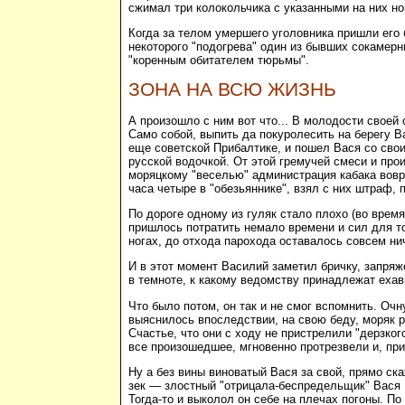
сжимал три колокольчика с указанными на них но
Когда за телом умершего уголовника пришли его
некоторого "подогрева" один из бывших сокамерн
"коренным обитателем тюрьмы".
ЗОНА НА ВСЮ ЖИЗНЬ
А произошло с ним вот что... В молодости свое
Само собой, выпить да покуролесить на берегу В
еще советской Прибалтике, и пошел Вася со свои
русской водочкой. От этой гремучей смеси и про
моряцкому "веселью" администрация кабака вовр
часа четыре в "обезьяннике", взял с них штраф, 
По дороге одному из гуляк стало плохо (во время
пришлось потратить немало времени и сил для то
ногах, до отхода парохода оставалось совсем ни
И в этот момент Василий заметил бричку, запряж
в темноте, к какому ведомству принадлежат ехав
Что было потом, он так и не смог вспомнить. Очн
выяснилось впоследствии, на свою беду, моряк р
Счастье, что они с ходу не пристрелили "дерзко
все произошедшее, мгновенно протрезвели и, прип
Ну а без вины виноватый Вася за свой, прямо ск
зек — злостный "отрицала-беспредельщик" Вася 
Тогда-то и выколол он себе на плечах погоны. По