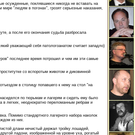
ные осужденные, поклявшиеся никогда не вставать на
 мире "людям в погонах", грозят серьезные наказания,
уте, а после его окончания судьба разбросала
 всякий уважающий себя патологоанатом считает западло)
муров" последнее время потрошил и чем им эти самые
проститутке со вспоротым животом и диковинной
тъездом в столицу попавшего к нему на стол "на
ь насиделся по тюрьмам и лагерям и сидеть ему было
а в легких, неоднократно переломанным ребрам и
вка. Помимо стандартного лагерного набора наколок
аждом из них.
гтистой длани нечистый держал тройку лошадей,
другой ладони, изображенной на уровне уха, рогатый