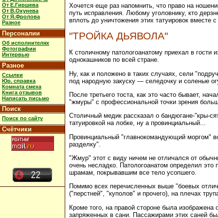
Хочется еще раз напомнить, что право на ношени
От Е.Гиршева
От В.Окунева
путь исправления. Любому уголовнику, кто дерз
От Я.Фролова
вплоть до уничтожения этих татуировок вместе с
Разное
Персоналии
"ТРОЙКА ДЬЯВОЛА"
Об исполнителях
Фотографии
К столичному патологоанатому приехал в гости и
Интервью
однокашников по всей стране.
Разное
Ну, как и положено в таких случаях, сели "подр
Ссылки
под народную закуску — селедочку и соленые ог
Юр. справка
Комната смеха
Книга отзывов
После третьего тоста, как это часто бывает, на
Написать письмо
"жмуры" с профессиональной точки зрения больш
Поиск
Столичный медик рассказал о бандюгане-"кры-ся
Поиск по сайту
татуировкой на лобке, ну а провинциальный...
Счётчики
Провинциальный "главнокомандующий моргом" всп
разделку".
"Жмур" этот с виду ничем не отличался от обычн
очень несладко. Патологоанатом определил это 
шрамам, покрывавшим все тело усопшего.
Помимо всех перечисленных выше "боевых отличий
("перстней", "куполов" и прочего), на плечах тр
Кроме того, на правой стороне была изображена 
запряженных в сани. Пассажирами этих саней был