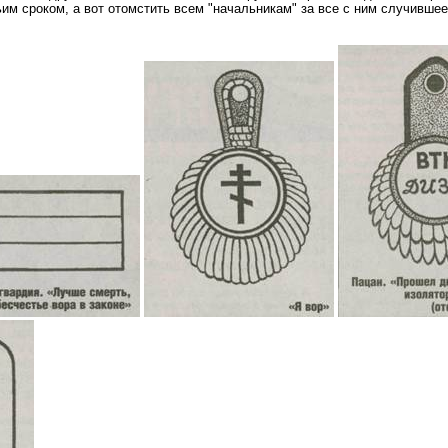
м сроком, а вот отомстить всем "начальникам" за все с ним случившеес