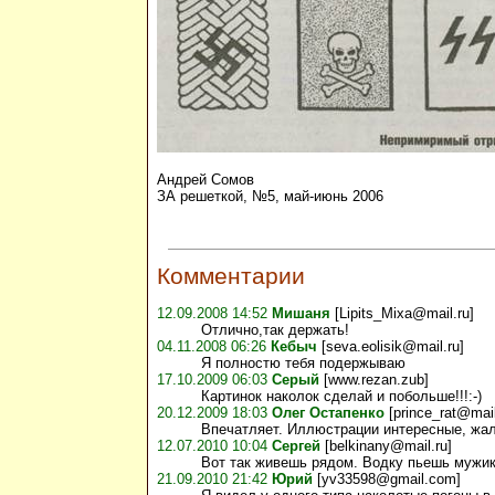
Андрей Сомов
ЗА решеткой, №5, май-июнь 2006
Комментарии
12.09.2008 14:52
Мишаня
[Lipits_Mixa@mail.ru]
Отлично,так держать!
04.11.2008 06:26
Кебыч
[seva.eolisik@mail.ru]
Я полностю тебя подержываю
17.10.2009 06:03
Серый
[www.rezan.zub]
Картинок наколок сделай и побольше!!!:-)
20.12.2009 18:03
Олег Остапенко
[prince_rat@mail
Впечатляет. Иллюстрации интересные, жал
12.07.2010 10:04
Сергей
[belkinany@mail.ru]
Вот так живешь рядом. Водку пьешь мужик 
21.09.2010 21:42
Юрий
[yv33598@gmail.com]