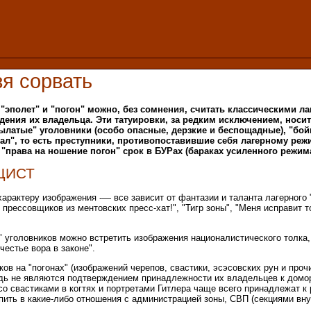
зя сорвать
 "эполет" и "погон" можно, без сомнения, считать классическими 
ения их владельца. Эти татуировки, за редким исключением, носит
ылатые" уголовники (особо опасные, дерзкие и беспощадные), "бой
л", то есть преступники, противопоставившие себя лагерному ре
"права на ношение погон" срок в БУРах (бараках усиленного режим
ЦИСТ
характеру изображения -— все зависит от фантазии и таланта лагерного
и прессовщиков из ментовских пресс-хат!", "Тигр зоны", "Меня исправит 
" уголовников можно встретить изображения националистического толка, 
честье вора в законе".
в на "погонах" (изображений черепов, свастики, эсэсовских рун и прочи
юдь не являются подтверждением принадлежности их владельцев к домо
со свастиками в когтях и портретами Гитлера чаще всего принадлежат к 
упить в какие-либо отношения с администрацией зоны, СВП (секциями вну