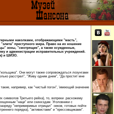
лагерными наколками, отображающими "масть",
 "элита" преступного мира. Право на их ношение
цы" зоны, "смотрящие", а также осужденные,
жиму и администрации исправительных учреждений.
а) и ШИЗО.
 "кольщика". Они могут также сопровождаться лозунгами
только расстрел", "Живу одним днем", "Да простит мне
такие, например, как "чистый погон", 'имеющий значение
х символов Третьего рейха), то, вопреки .расхожему
рощенным "наци" или скинхэдам. Уголовники с
разряду "непримиримых отрицал" -зеков, готовых пойти
треннего порядка), "активистами" и "прессовщиками".