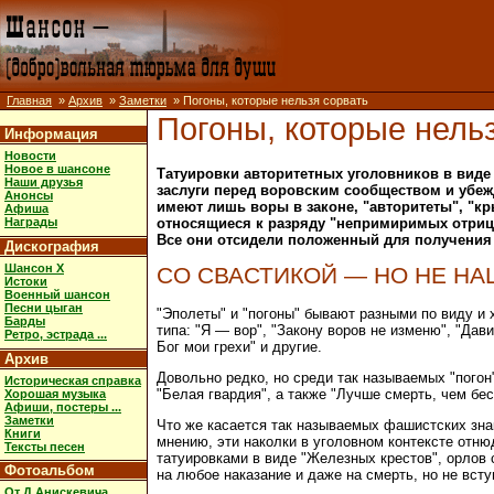
Главная
»
Архив
»
Заметки
» Погоны, которые нельзя сорвать
Погоны, которые нель
Информация
Новости
Новое в шансоне
Татуировки авторитетных уголовников в виде
Наши друзья
заслуги перед воровским сообществом и убежд
Анонсы
имеют лишь воры в законе, "авторитеты", "кр
Афиша
относящиеся к разряду "непримиримых отрица
Награды
Все они отсидели положенный для получения 
Дискография
Шансон X
СО СВАСТИКОЙ — НО НЕ НА
Истоки
Военный шансон
Песни цыган
"Эполеты" и "погоны" бывают разными по виду и 
Барды
типа: "Я — вор", "Закону воров не изменю", "Дав
Ретро, эстрада ...
Бог мои грехи" и другие.
Архив
Довольно редко, но среди так называемых "погон
Историческая справка
"Белая гвардия", а также "Лучше смерть, чем бес
Хорошая музыка
Афиши, постеры ...
Заметки
Что же касается так называемых фашистских знако
Книги
мнению, эти наколки в уголовном контексте отн
Тексты песен
татуировками в виде "Железных крестов", орлов 
Фотоальбом
на любое наказание и даже на смерть, но не вст
От Д.Анискевича