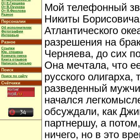
От Е.Гиршева
Мой телефонный зво
От В.Окунева
От Я.Фролова
Разное
Никиты Борисовича,
Персоналии
Атлантического оке
Об исполнителях
Фотографии
Интервью
разрешения на бра
Разное
Ссылки
Черняева, до сих п
Юр. справка
Комната смеха
Книга отзывов
Она мечтала, что е
Написать письмо
Поиск
русского олигарха,
Поиск по сайту
Счётчики
разведенный мужчин
начался легкомысле
обсуждали, как Джи
партнершу, а потом
ничего, но в это в