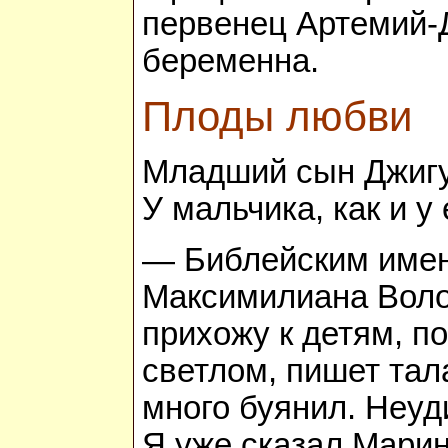
первенец Артемий-Д
беременна.
Плоды любви
Младший сын Джигур
У мальчика, как и 
— Библейским имене
Максимилиана Воло
прихожу к детям, п
светлом, пишет тал
много буянил. Неуд
Я уже сказал Марин