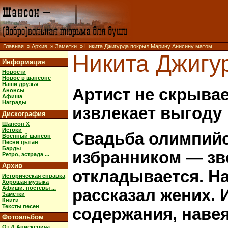
Главная
»
Архив
»
Заметки
» Никита Джигурда покрыл Марину Анисину матом
Никита Джигу
Информация
Новости
Новое в шансоне
Наши друзья
Артист не скрывае
Анонсы
Афиша
Награды
извлекает выгоду
Дискография
Шансон X
Истоки
Свадьба олимпийс
Военный шансон
Песни цыган
Барды
избранником — зв
Ретро, эстрада ...
Архив
откладывается. На
Историческая справка
Хорошая музыка
Афиши, постеры ...
рассказал жених. 
Заметки
Книги
Тексты песен
содержания, наве
Фотоальбом
От Д.Анискевича