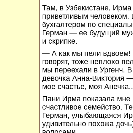
Там, в Узбекистане, Ирм
приветливым человеком. Б
бухгалтером по специальн
Герман — ее будущий му
и скрипке.
— А как мы пели вдвоем! 
говорят, тоже неплохо пе
мы переехали в Ургенч. В
девочка Анна-Виктория —
мое счастье, моя Анечка..
Пани Ирма показала мне
счастливое семейство. Т
Герман, улыбающаяся Ирм
удивительно похожа дочь
волосами.