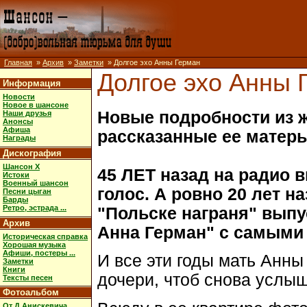
Главная
»
Архив
»
Заметки
» Долгое эхо Анны Герман
Долгое эхо Анны 
Информация
Новости
Новое в шансоне
Новые подробности из 
Наши друзья
Анонсы
Афиша
рассказанные ее матер
Награды
Дискография
Шансон X
45 ЛЕТ назад на радио 
Истоки
Военный шансон
голос. А ровно 20 лет н
Песни цыган
Барды
Ретро, эстрада ...
"Польске награня" вып
Архив
Анна Герман" с самыми
Историческая справка
Хорошая музыка
Афиши, постеры ...
И все эти годы мать Анн
Заметки
Книги
дочери, чтоб снова услыша
Тексты песен
Фотоальбом
От Д.Анискевича