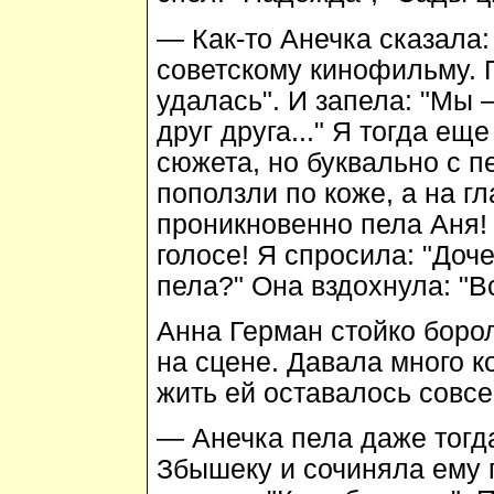
— Как-то Анечка сказала
советскому кинофильму. 
удалась". И запела: "Мы 
друг друга..." Я тогда ещ
сюжета, но буквально с п
поползли по коже, а на г
проникновенно пела Аня!
голосе! Я спросила: "Доч
пела?" Она вздохнула: "Вс
Анна Герман стойко борол
на сцене. Давала много к
жить ей оставалось совс
— Анечка пела даже тогда
Збышеку и сочиняла ему 