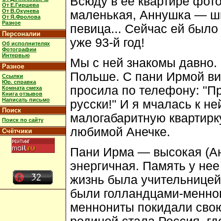
Всюду в ее квартире фот
От Е.Гиршева
От В.Окунева
маленькая, Аннушка — шк
От Я.Фролова
Разное
певица... Сейчас ей было
Персоналии
уже 93-й год!
Об исполнителях
Фотографии
Интервью
Мы с ней знакомы давно. 
Разное
Польше. С пани Ирмой вид
Ссылки
Юр. справка
просила по телефону: "Пр
Комната смеха
Книга отзывов
Написать письмо
русски!" И я мчалась к н
Поиск
малогабаритную квартирку
Поиск по сайту
любимой Анечке.
Счётчики
Пани Ирма — высокая (Аня
энергичная. Память у не
жизнь была учительницей.
были голландцами-менно
меннониты покидали свою 