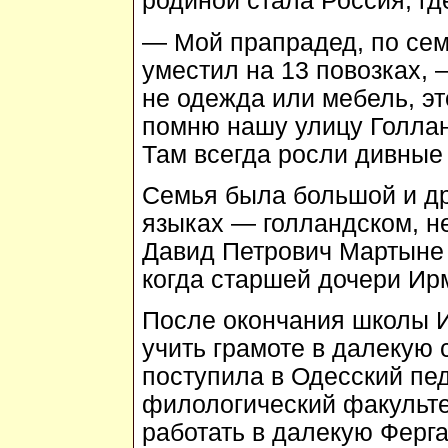
родиной стала Россия, где
— Мой прапрадед, по сем
уместил на 13 повозках,
не одежда или мебель, эт
помню нашу улицу Голлан
Там всегда росли дивные
Семья была большой и др
языках — голландском, н
Давид Петрович Мартыне 
когда старшей дочери Ирм
После окончания школы И
учить грамоте в далекую 
поступила в Одесский пед
филологический факультет
работать в далекую Ферган