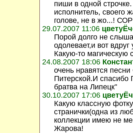
пиши в одной строчке.
исполнитель, своего ж
голове, не в жо...! СО
29.07.2007 11:06
цветуЁч
Порой долго не слыша
одолевает,и вот вдруг 
Какую-то магическую с
24.08.2007 18:06
Констан
очень нравятся песн
Питерской.И спасибо
братва на Липецк"
30.10.2007 17:06
цветуЁч
Какую классную фотку
странички(одна из люб
коллекции имею не ме
Жарова!