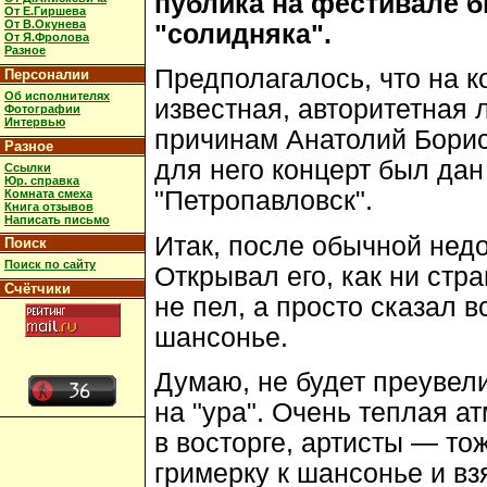
публика на фестивале б
От Е.Гиршева
От В.Окунева
"солидняка".
От Я.Фролова
Разное
Предполагалось, что на к
Персоналии
Об исполнителях
известная, авторитетная 
Фотографии
Интервью
причинам Анатолий Борис
Разное
для него концерт был дан
Ссылки
Юр. справка
"Петропавловск".
Комната смеха
Книга отзывов
Написать письмо
Итак, после обычной недо
Поиск
Поиск по сайту
Открывал его, как ни стр
Счётчики
не пел, а просто сказал 
шансонье.
Думаю, не будет преувели
на "ура". Очень теплая а
в восторге, артисты — то
гримерку к шансонье и вз