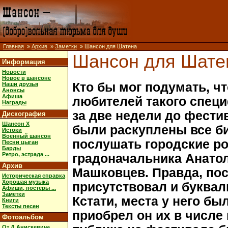
Главная
»
Архив
»
Заметки
» Шансон для Шатена
Шансон для Шате
Информация
Новости
Новое в шансоне
Кто бы мог подумать, ч
Наши друзья
Анонсы
Афиша
любителей такого специ
Награды
за две недели до фести
Дискография
Шансон X
были раскуплены все б
Истоки
Военный шансон
послушать городские ро
Песни цыган
Барды
Ретро, эстрада ...
градоначальника Анато
Архив
Машковцев. Правда, пос
Историческая справка
Хорошая музыка
присутствовал и буквал
Афиши, постеры ...
Заметки
Кстати, места у него б
Книги
Тексты песен
приобрел он их в числе 
Фотоальбом
От Д.Анискевича