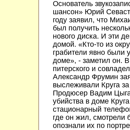
Основатель звукозап
шансон» Юрий Севасть
году заявил, что Миха
был получить нескольк
нового диска. И эти д
домой. «Кто-то из окру
грабители явно были 
доме», - заметил он. 
питерского и совладе
Александр Фрумин зая
выслеживали Круга за 
Продюсер Вадим Цыган
убийства в доме Круг
стационарный телефон
где он жил, смотрели 
опознали их по портр