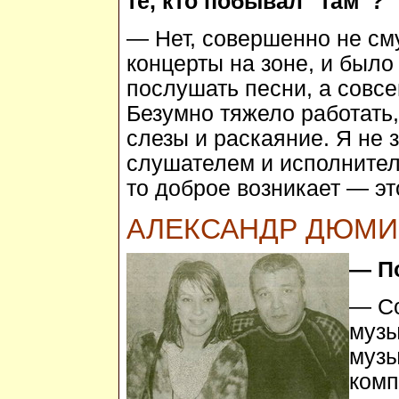
те, кто побывал "там"?
— Нет, совершенно не см
концерты на зоне, и было
послушать песни, а совс
Безумно тяжело работать,
слезы и раскаяние. Я не 
слушателем и исполнител
то доброе возникает — эт
АЛЕКСАНДР ДЮМ
— П
— Со
музы
музы
комп