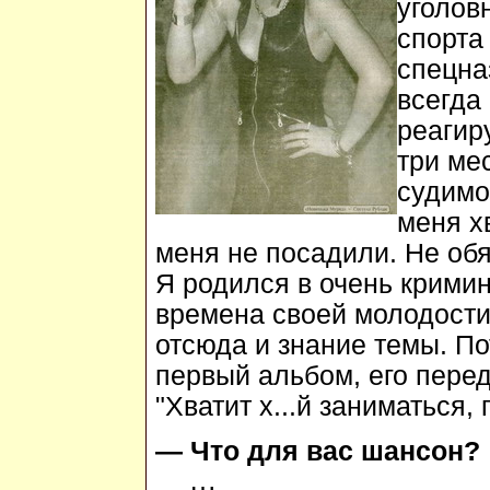
уголов
спорта
спецназ
всегда
реагир
три ме
судимос
меня х
меня не посадили. Не обя
Я родился в очень крими
времена своей молодости
отсюда и знание темы. По
первый альбом, его перед
"Хватит х...й заниматься,
— Что для вас шансон?