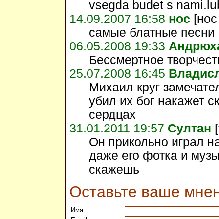
vsegda budet s nami.lu
14.09.2007 16:58
нос
[нос
самые блатные песни ,
06.05.2008 19:33
Андрюх
Бессмертное творчест
25.07.2008 16:45
Владис
Михаил круг замечател
убил их бог накажет 
сердцах
31.01.2011 19:57
Султан
[
Он прикольно играл на
даже его фотка и муз
скажешь
Оставьте ваше мне
Имя