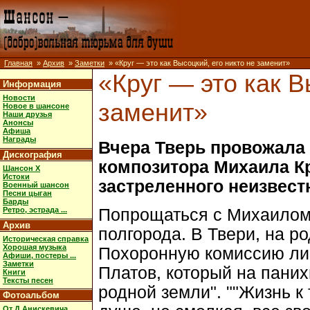
Главная
»
Архив
»
Заметки
» «Круг — это как Высоцкий, его никто не заменит»
«Круг — это как В
Информация
Новости
заменит»
Новое в шансоне
Наши друзья
Анонсы
Афиша
Награды
Вчера Тверь провожала 
Дискография
композитора Михаила Кр
Шансон X
Истоки
застреленного неизвес
Военный шансон
Песни цыган
Барды
Ретро, эстрада ...
Попрощаться с Михаилом
Архив
полгорода. В Твери, на р
Историческая справка
Хорошая музыка
Похоронную комиссию ли
Афиши, постеры ...
Заметки
Платов, который на пани
Книги
Тексты песен
родной земли". ""Жизнь к
Фотоальбом
От Д.Анискевича