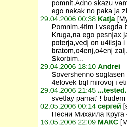
pomnit.Adno skazu vam b
ego nekak no paka ja zi
29.04.2006 00:38
Katja
[My
Pomnim,4tim i vsegda b
Kruga,na ego pesnjax ja
poterja,vedj on u4ilsja 
bratom,o4enj,o4enj zalj
Skorbim...
29.04.2006 18:10
Andrei
Sovershenno soglasen 
4elovek bql mirovoj i e
29.04.2006 21:45
...tested.
svetlay pamat' ! budem
02.05.2006 00:14
сергей
[
Песни Михаила Круга 
16.05.2006 22:09
МАКС
[