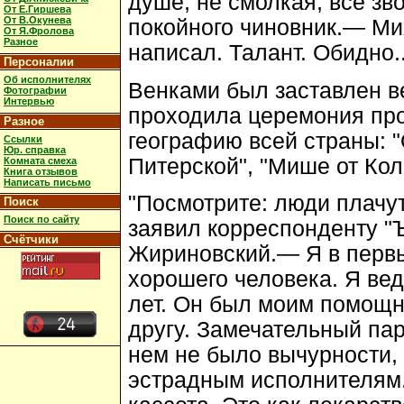
душе, не смолкая, все зв
От Е.Гиршева
От В.Окунева
покойного чиновник.— Мих
От Я.Фролова
Разное
написал. Талант. Обидно..
Персоналии
Об исполнителях
Венками был заставлен в
Фотографии
Интервью
проходила церемония пр
Разное
географию всей страны: "
Ссылки
Юр. справка
Питерской", "Мише от Кол
Комната смеха
Книга отзывов
Написать письмо
"Посмотрите: люди плачут
Поиск
Поиск по сайту
заявил корреспонденту "
Счётчики
Жириновский.— Я в первы
хорошего человека. Я ве
лет. Он был моим помощн
другу. Замечательный пар
нем не было вычурности,
эстрадным исполнителям.