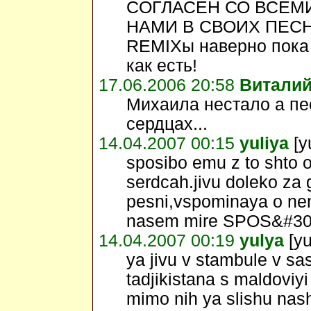
CОГЛАСЕН СО ВСЕМИ
НАМИ В СВОИХ ПЕСН
REMIXы наверно пока 
как есть!
17.06.2006 20:58
Витали
Михаила нестало а пес
сердцах...
14.04.2007 00:15
yuliya
[y
sposibo emu z to shto o
serdcah.jivu doleko za
pesni,vspominaya o nem
nasem mire SPOS&#30
14.04.2007 00:19
yulya
[yu
ya jivu v stambule v s
tadjikistana s maldovi
mimo nih ya slishu nas