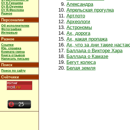
От Е.Гиршева
Александра
От В.Окунева
Апрельская прогулка
От Я.Фролова
Разное
Артлото
Персоналии
Археологи
Об исполнителях
Астрономы
Фотографии
Ах, дорога
Интервью
Ах, какая пропажа
Разное
Ах, что за дни такие наста
Ссылки
Юр. справка
Баллада о Викторе Хара
Комната смеха
Книга отзывов
Баллада о Камазе
Написать письмо
Бегут колеса
Поиск
Белая земля
Поиск по сайту
Счётчики