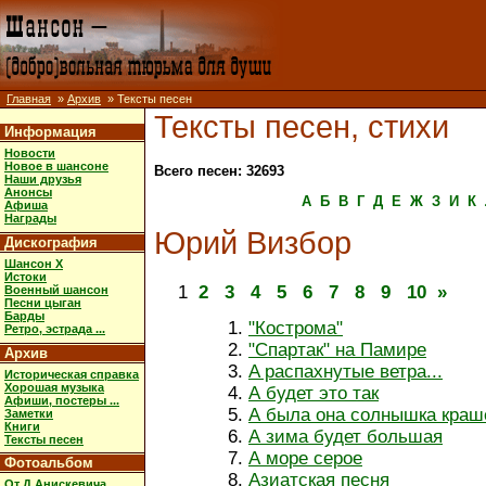
Главная
»
Архив
» Тексты песен
Тексты песен, стихи
Информация
Новости
Новое в шансоне
Всего песен: 32693
Наши друзья
Анонсы
А
Б
В
Г
Д
Е
Ж
З
И
К
Афиша
Награды
Юрий Визбор
Дискография
Шансон X
Истоки
1
2
3
4
5
6
7
8
9
10
»
Военный шансон
Песни цыган
Барды
"Кострома"
Ретро, эстрада ...
"Спартак" на Памире
Архив
A распахнутые ветра...
Историческая справка
Хорошая музыка
А будет это так
Афиши, постеры ...
А была она солнышка краш
Заметки
Книги
А зима будет большая
Тексты песен
А море серое
Фотоальбом
Азиатская песня
От Д.Анискевича