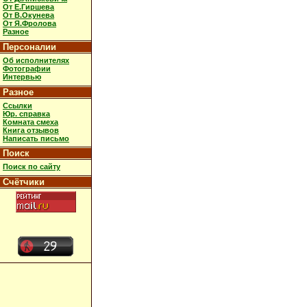
От Е.Гиршева
От В.Окунева
От Я.Фролова
Разное
Персоналии
Об исполнителях
Фотографии
Интервью
Разное
Ссылки
Юр. справка
Комната смеха
Книга отзывов
Написать письмо
Поиск
Поиск по сайту
Счётчики