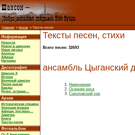
Главная
»
Архив
» Тексты песен
Тексты песен, стихи
Информация
Новости
Новое в шансоне
Всего песен: 32693
Наши друзья
Анонсы
Афиша
Награды
ансамбль Цыганский 
Дискография
Шансон X
Истоки
Военный шансон
Песни цыган
Невечерняя
Барды
Осенняя роса
Ретро, эстрада ...
Соколовский хор
Архив
Историческая справка
Хорошая музыка
Афиши, постеры ...
Заметки
Книги
Тексты песен
Фотоальбом
От Д.Анискевича