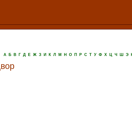
А
Б
В
Г
Д
Е
Ж
З
И
К
Л
М
Н
О
П
Р
С
Т
У
Ф
Х
Ц
Ч
Ш
Э
двор