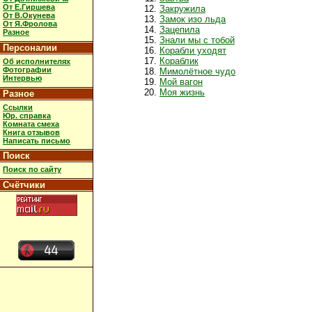
От Е.Гиршева
Закружила
От В.Окунева
Замок изо льда
От Я.Фролова
Зацепила
Разное
Знали мы с тобой
Персоналии
Корабли уходят
Кораблик
Об исполнителях
Фотографии
Мимолётное чудо
Интервью
Мой вагон
Моя жизнь
Разное
Ссылки
Юр. справка
Комната смеха
Книга отзывов
Написать письмо
Поиск
Поиск по сайту
Счётчики