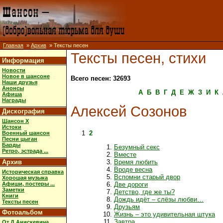
Главная
»
Архив
» Тексты песен
Тексты песен, стихи
Информация
Новости
Новое в шансоне
Всего песен: 32693
Наши друзья
Анонсы
А
Б
В
Г
Д
Е
Ж
З
И
К
Афиша
Награды
Алексей Созонов
Дискография
Шансон X
Истоки
1
2
Военный шансон
Песни цыган
Барды
Безумный секс
Ретро, эстрада ...
Вместе
Архив
Время любить
Вроде весна
Историческая справка
Вспомни старый двор
Хорошая музыка
Афиши, постеры ...
Две дороги
Заметки
Детство, где же ты?
Книги
Дождь идёт – слёзы любви…
Тексты песен
Друзьям
Фотоальбом
Жизнь – это удивительная штука
Завтра
От Д.Анискевича