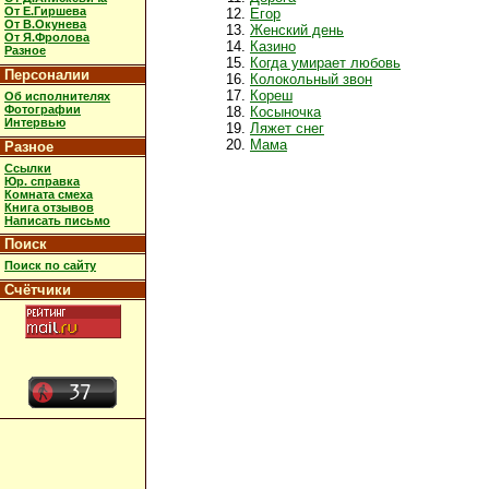
От Е.Гиршева
Егор
От В.Окунева
Женский день
От Я.Фролова
Казино
Разное
Когда умирает любовь
Персоналии
Колокольный звон
Кореш
Об исполнителях
Фотографии
Косыночка
Интервью
Ляжет снег
Мама
Разное
Ссылки
Юр. справка
Комната смеха
Книга отзывов
Написать письмо
Поиск
Поиск по сайту
Счётчики