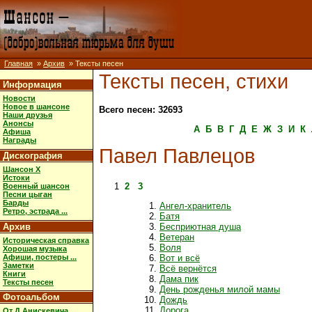
Главная
»
Архив
» Тексты песен
Тексты песен, стихи
Информация
Новости
Новое в шансоне
Всего песен: 32693
Наши друзья
Анонсы
А
Б
В
Г
Д
Е
Ж
З
И
К
Афиша
Награды
Павел Павлецов
Дискография
Шансон X
Истоки
1
2
3
Военный шансон
Песни цыган
Барды
Ангел-хранитель
Ретро, эстрада ...
Батя
Архив
Бесприютная душа
Ветеран
Историческая справка
Воля
Хорошая музыка
Афиши, постеры ...
Вот и всё
Заметки
Всё вернётся
Книги
Дама пик
Тексты песен
День рожденья милой мамы
Фотоальбом
Дождь
Дорога
От Д.Анискевича