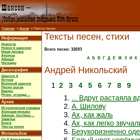
Главная
»
Архив
» Тексты песен
Тексты песен, стихи
Информация
Новости
Новое в шансоне
Всего песен: 32693
Наши друзья
Анонсы
А
Б
В
Г
Д
Е
Ж
З
И
К
Афиша
Награды
Андрей Никольский
Дискография
Шансон X
Истоки
1
2
3
4
5
6
7
8
9
Военный шансон
Песни цыган
Барды
Ретро, эстрада ...
... Вдруг растаяла в
Архив
А. Шилову
Историческая справка
Хорошая музыка
Ах, как жаль
Афиши, постеры ...
Заметки
Ах, как легко звучал
Книги
Тексты песен
Безукоризненно оде
Фотоальбом
Белый цвет черёмух
От Д.Анискевича