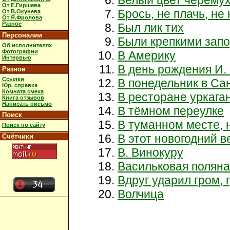
От Е.Гиршева
Брось, не плачь, не
От В.Окунева
От Я.Фролова
Разное
Был лик тих
Персоналии
Были крепкими зап
Об исполнителях
Фотографии
В Америку
Интервью
В день рождения И.
Разное
Ссылки
В понедельник в Са
Юр. справка
Комната смеха
В ресторане уркага
Книга отзывов
Написать письмо
В тёмном переулке
Поиск
В туманном месте, 
Поиск по сайту
В этот новогодний в
Счётчики
В. Винокуру
Васильковая поляна
Вдруг ударил гром, 
Волчица