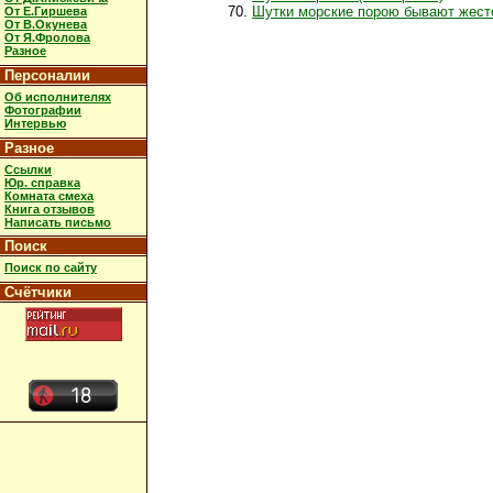
Шутки морские порою бывают жест
От Е.Гиршева
От В.Окунева
От Я.Фролова
Разное
Персоналии
Об исполнителях
Фотографии
Интервью
Разное
Ссылки
Юр. справка
Комната смеха
Книга отзывов
Написать письмо
Поиск
Поиск по сайту
Счётчики