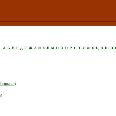
А
Б
В
Г
Д
Е
Ж
З
И
К
Л
М
Н
О
П
Р
С
Т
У
Ф
Х
Ц
Ч
Ш
Э
й вариант)
т)