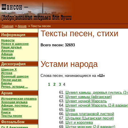
Главная
»
Архив
» Тексты песен
Тексты песен, стихи
Информация
Новости
Новое в шансоне
Всего песен: 32693
Наши друзья
Анонсы
Афиша
Награды
Устами народа
Дискография
Шансон X
Истоки
Слова песен, начинающиеся на
«Ш»
Военный шансон
Песни цыган
Барды
1
2
3
4
Ретро, эстрада ...
Шумел камыш, деревья гнулись (3-
Архив
Шумит камыш (афганская)
Историческая справка
Шумит ночной Марсель
Хорошая музыка
Шумит ночной Марсель (2-й вариан
Афиши, постеры ...
Заметки
Шура
Книги
Шурша платановой листвой
Тексты песен
Шурьяки (Цыганская песня)
Фотоальбом
Шут и королева
Шутки морские (2-й вариант)
От Д.Анискевича