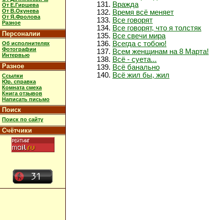
Вражда
От Е.Гиршева
От В.Окунева
Время всё меняет
От Я.Фролова
Все говорят
Разное
Все говорят, что я толстяк
Персоналии
Все свечи мира
Всегда с тобою!
Об исполнителях
Фотографии
Всем женщинам на 8 Марта!
Интервью
Всё - суета...
Разное
Всё банально
Всё жил бы, жил
Ссылки
Юр. справка
Комната смеха
Книга отзывов
Написать письмо
Поиск
Поиск по сайту
Счётчики