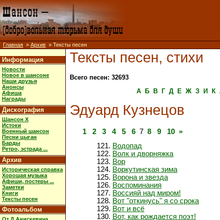
Главная
»
Архив
» Тексты песен
Тексты песен, стихи
Информация
Новости
Новое в шансоне
Всего песен: 32693
Наши друзья
Анонсы
А
Б
В
Г
Д
Е
Ж
З
И
К
Афиша
Награды
Эдуард Кузнецов
Дискография
Шансон X
Истоки
1
2
3
4
5
6
7
8
9
10
»
Военный шансон
Песни цыган
Барды
Водопад
Ретро, эстрада ...
Волк и дворняжка
Архив
Вор
Воркутинская зима
Историческая справка
Хорошая музыка
Ворона и звезда
Афиши, постеры ...
Воспоминания
Заметки
Воссияй над миром!
Книги
Тексты песен
Вот "откинусь" я со срока
Вот и всё
Фотоальбом
Вот, как рождается поэт!
От Д.Анискевича