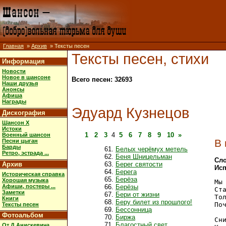
Главная
»
Архив
» Тексты песен
Тексты песен, стихи
Информация
Новости
Новое в шансоне
Всего песен: 32693
Наши друзья
Анонсы
Афиша
Награды
Эдуард Кузнецов
Дискография
Шансон X
Истоки
1
2
3
4
5
6
7
8
9
10
»
Военный шансон
В 
Песни цыган
Барды
Белых черёмух метель
Ретро, эстрада ...
Беня Шницельман
Сло
Архив
Берег святости
Исп
Берега
Историческая справка
Берёза
Хорошая музыка
Мы
Афиши, постеры ...
Берёзы
Ст
Заметки
Бери от жизни
То
Книги
Беру билет из прошлого!
По
Тексты песен
Бессонница
Фотоальбом
Биржа
Сн
Благостный свет
От Д.Анискевича