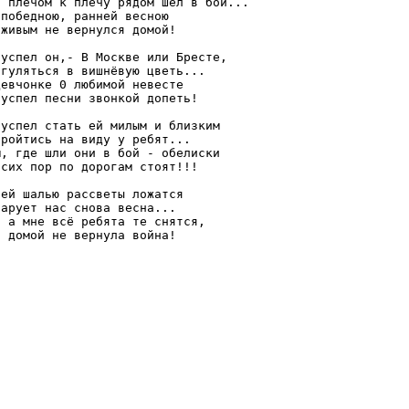
о плечом к плечу рядом шёл в бой...

 победною, ранней весною

 живым не вернулся домой!

 успел он,- В Москве или Бресте,

огуляться в вишнёвую цветь...

девчонке 0 любимой невесте

 успел песни звонкой допеть!

 успел стать ей милым и близким

пройтись на виду у ребят...

м, где шли они в бой - обелиски

 сих пор по дорогам стоят!!!

ней шалью рассветы ложатся

чарует нас снова весна...

, а мне всё ребята те снятся,

о домой не вернула война!