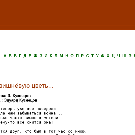
А
Б
В
Г
Д
Е
Ж
З
И
К
Л
М
Н
О
П
Р
С
Т
У
Ф
Х
Ц
Ч
Ш
Э
вишнёвую цветь...
ва: Э. Кузнецов
.: Эдуард Кузнецов
 теперь уже все поседели

ала нам забываться война...

лько часто зимою в метели

чему-то всё снится она!

ится друг, кто был в тот час со мною,
