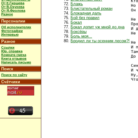
Кт
От Е.Гиршева
Блажь
Но
От В.Окунева
Блистательный роман
Он
От Я.Фролова
Блокадная даль
Разное
Бой без правил
Не
Персоналии
Бокал
Пр
Бокал допит уж мной до дна
Об исполнителях
И 
Фотографии
Боксёры
Не
Интервью
Боль моя...
Бродил ли ты осенним лесом?!
Разное
Не
И 
Ссылки
Юр. справка
Та
Комната смеха
До
Книга отзывов
Написать письмо
Си
Поиск
И 
Ну
Поиск по сайту
Чт
Счётчики