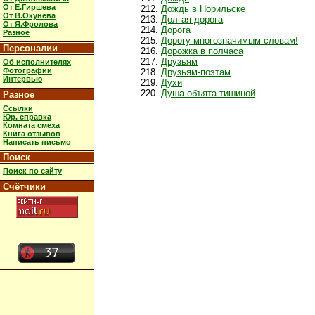
От Е.Гиршева
Дождь в Норильске
От В.Окунева
Долгая дорога
От Я.Фролова
Дорога
Разное
Дорогу многозначимым словам!
Персоналии
Дорожка в полчаса
Друзьям
Об исполнителях
Фотографии
Друзьям-поэтам
Интервью
Духи
Душа объята тишиной
Разное
Ссылки
Юр. справка
Комната смеха
Книга отзывов
Написать письмо
Поиск
Поиск по сайту
Счётчики