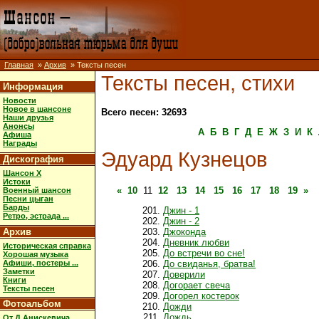
Главная
»
Архив
» Тексты песен
Тексты песен, стихи
Информация
Новости
Новое в шансоне
Всего песен: 32693
Наши друзья
Анонсы
А
Б
В
Г
Д
Е
Ж
З
И
К
Афиша
Награды
Эдуард Кузнецов
Дискография
Шансон X
Истоки
«
10
11
12
13
14
15
16
17
18
19
»
Военный шансон
Песни цыган
Барды
Джин - 1
Ретро, эстрада ...
Джин - 2
Архив
Джоконда
Дневник любви
Историческая справка
До встречи во сне!
Хорошая музыка
Афиши, постеры ...
До свиданья, братва!
Заметки
Доверили
Книги
Догорает свеча
Тексты песен
Догорел костерок
Фотоальбом
Дожди
Дождь
От Д.Анискевича