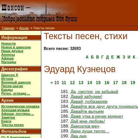
Главная
»
Архив
» Тексты песен
Тексты песен, стихи
Информация
Новости
Новое в шансоне
Всего песен: 32693
Наши друзья
Анонсы
А
Б
В
Г
Д
Е
Ж
З
И
К
Афиша
Награды
Эдуард Кузнецов
Дискография
Шансон X
Истоки
«
10
11
12
13
14
15
16
17
18
19
Военный шансон
Песни цыган
Барды
Да, смотри, не забывай
Ретро, эстрада ...
Давай забудем!
Архив
Давай, побазарим
Давайте все друг друга понимать
Историческая справка
Хорошая музыка
Давайте выпьем
Афиши, постеры ...
Даже утка в речке крякнет
Заметки
Дай мне любовь!
Книги
Тексты песен
Дамоклов меч
Дари души тепло...
Фотоальбом
Два дня
От Д.Анискевича