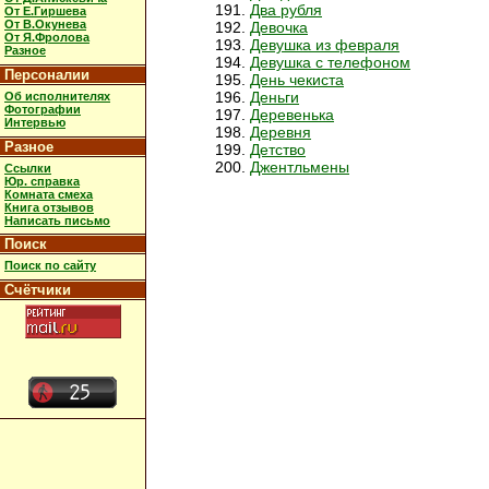
Два рубля
От Е.Гиршева
От В.Окунева
Девочка
От Я.Фролова
Девушка из февраля
Разное
Девушка с телефоном
Персоналии
День чекиста
Деньги
Об исполнителях
Фотографии
Деревенька
Интервью
Деревня
Разное
Детство
Джентльмены
Ссылки
Юр. справка
Комната смеха
Книга отзывов
Написать письмо
Поиск
Поиск по сайту
Счётчики