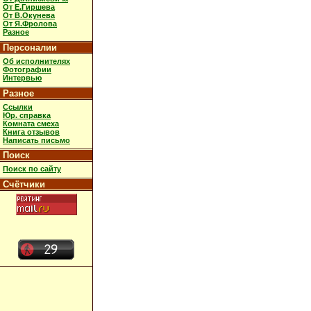
От Е.Гиршева
От В.Окунева
От Я.Фролова
Разное
Персоналии
Об исполнителях
Фотографии
Интервью
Разное
Ссылки
Юр. справка
Комната смеха
Книга отзывов
Написать письмо
Поиск
Поиск по сайту
Счётчики