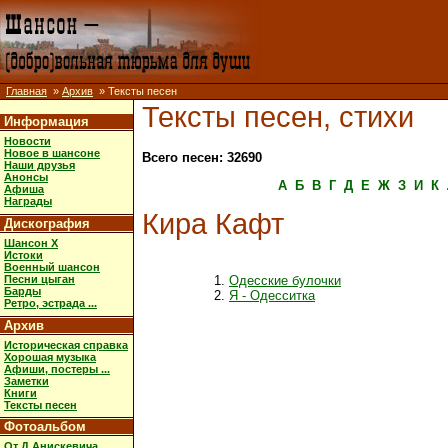
Главная
»
Архив
» Тексты песен
Тексты песен, стихи
Информация
Новости
Новое в шансоне
Всего песен: 32690
Наши друзья
Анонсы
А
Б
В
Г
Д
Е
Ж
З
И
К
Афиша
Награды
Кира Кафт
Дискография
Шансон X
Истоки
Военный шансон
Песни цыган
Одесские булочки
Барды
Я - Одесситка
Ретро, эстрада ...
Архив
Историческая справка
Хорошая музыка
Афиши, постеры ...
Заметки
Книги
Тексты песен
Фотоальбом
От Д.Анискевича