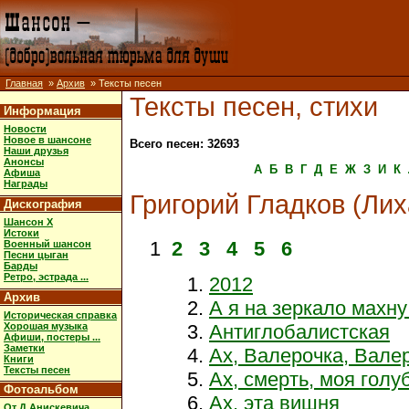
Главная
»
Архив
» Тексты песен
Тексты песен, стихи
Информация
Новости
Новое в шансоне
Всего песен: 32693
Наши друзья
Анонсы
А
Б
В
Г
Д
Е
Ж
З
И
К
Афиша
Награды
Григорий Гладков (Лих
Дискография
Шансон X
Истоки
1
2
3
4
5
6
Военный шансон
Песни цыган
Барды
Ретро, эстрада ...
2012
Архив
А я на зеркало махну 
Историческая справка
Хорошая музыка
Антиглобалистская
Афиши, постеры ...
Заметки
Ах, Валерочка, Валер
Книги
Тексты песен
Ах, смерть, моя голу
Фотоальбом
Ах, эта вишня
От Д.Анискевича