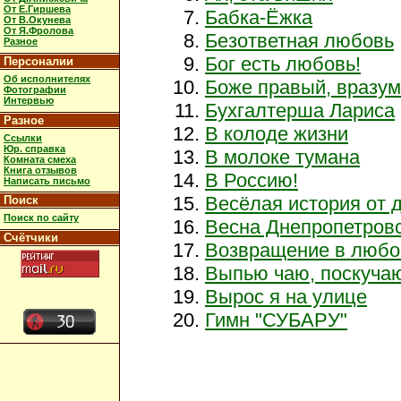
От Е.Гиршева
Бабка-Ёжка
От В.Окунева
От Я.Фролова
Безответная любовь
Разное
Бог есть любовь!
Персоналии
Об исполнителях
Боже правый, вразум
Фотографии
Интервью
Бухгалтерша Лариса
Разное
В колоде жизни
Ссылки
Юр. справка
В молоке тумана
Комната смеха
Книга отзывов
В Россию!
Написать письмо
Весёлая история от 
Поиск
Поиск по сайту
Весна Днепропетров
Счётчики
Возвращение в любо
Выпью чаю, поскуча
Вырос я на улице
Гимн "СУБАРУ"