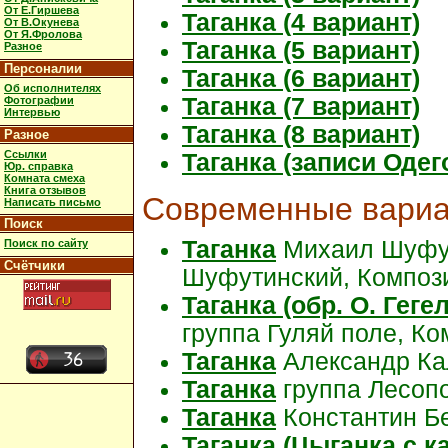
От Е.Гиршева
Таганка (4 вариант)
От В.Окунева
От Я.Фролова
Таганка (5 вариант)
Разное
Персоналии
Таганка (6 вариант)
Об исполнителях
Таганка (7 вариант)
Фотографии
Интервью
Таганка (8 вариант)
Разное
Ссылки
Таганка (записи Оде
Юр. справка
Комната смеха
Книга отзывов
Современные вари
Написать письмо
Поиск
Таганка
Михаил Шуфут
Поиск по сайту
Счётчики
Шуфутинский, Композ
Таганка (обр. О. Геге
группа Гуляй поле, Ко
Таганка
Александр Ка
Таганка
группа Лесопо
Таганка
Константин Б
Таганка (Цыганка с к