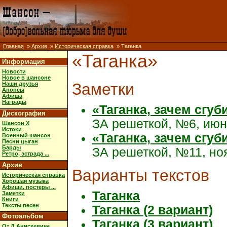
Главная
»
Архив
»
Историческая справка
» Таганка
«Таганка»
Информация
Новости
Новое в шансоне
Заметки
Наши друзья
Анонсы
Афиша
Награды
«Таганка, зачем сгуби
Дискография
ЗА решеткой, №6, июн
Шансон X
Истоки
«Таганка, зачем сгуби
Военный шансон
Песни цыган
Барды
ЗА решеткой, №11, но
Ретро, эстрада ...
Архив
Варианты текстов
Историческая справка
Хорошая музыка
Афиши, постеры ...
Таганка
Заметки
Книги
Тексты песен
Таганка (2 вариант)
Фотоальбом
Таганка (3 вариант)
От Д.Анискевича