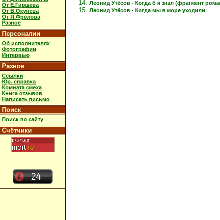
Леонид Утёсов - Когда б я знал (фрагмент рома
От Е.Гиршева
Леонид Утёсов - Когда мы в море уходили
От В.Окунева
От Я.Фролова
Разное
Персоналии
Об исполнителях
Фотографии
Интервью
Разное
Ссылки
Юр. справка
Комната смеха
Книга отзывов
Написать письмо
Поиск
Поиск по сайту
Счётчики