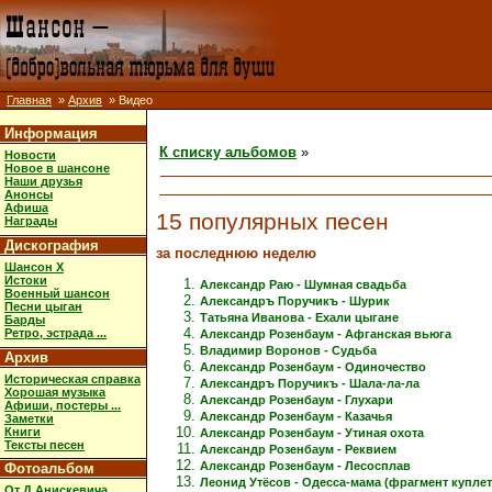
Главная
»
Архив
» Видео
Информация
К списку альбомов
»
Новости
Новое в шансоне
Наши друзья
Анонсы
Афиша
15 популярных песен
Награды
Дискография
за последнюю неделю
Шансон X
Истоки
Александр Раю - Шумная свадьба
Военный шансон
Александръ Поручикъ - Шурик
Песни цыган
Татьяна Иванова - Ехали цыгане
Барды
Ретро, эстрада ...
Александр Розенбаум - Афганская вьюга
Владимир Воронов - Судьба
Архив
Александр Розенбаум - Одиночество
Историческая справка
Александръ Поручикъ - Шала-ла-ла
Хорошая музыка
Александр Розенбаум - Глухари
Афиши, постеры ...
Александр Розенбаум - Казачья
Заметки
Книги
Александр Розенбаум - Утиная охота
Тексты песен
Александр Розенбаум - Реквием
Александр Розенбаум - Лесосплав
Фотоальбом
Леонид Утёсов - Одесса-мама (фрагмент куплет
От Д.Анискевича