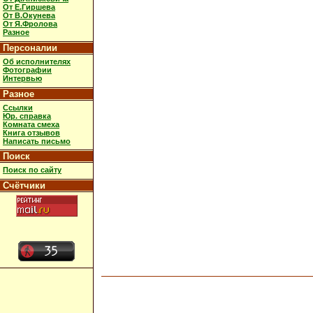
От Е.Гиршева
От В.Окунева
От Я.Фролова
Разное
Персоналии
Об исполнителях
Фотографии
Интервью
Разное
Ссылки
Юр. справка
Комната смеха
Книга отзывов
Написать письмо
Поиск
Поиск по сайту
Счётчики