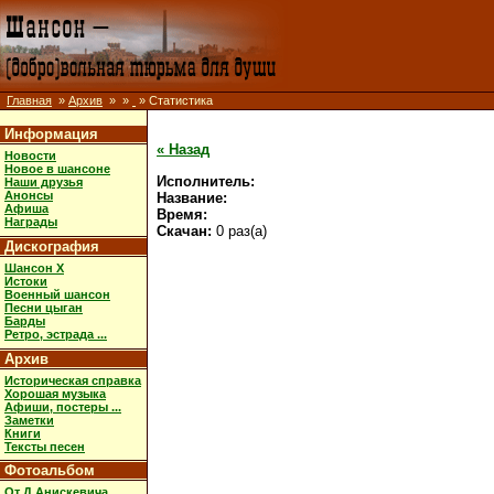
Главная
»
Архив
»
»
» Статистика
Информация
« Назад
Новости
Новое в шансоне
Исполнитель:
Наши друзья
Анонсы
Название:
Афиша
Время:
Награды
Скачан:
0 раз(а)
Дискография
Шансон X
Истоки
Военный шансон
Песни цыган
Барды
Ретро, эстрада ...
Архив
Историческая справка
Хорошая музыка
Афиши, постеры ...
Заметки
Книги
Тексты песен
Фотоальбом
От Д.Анискевича