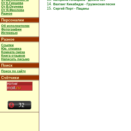
От Е.Гиршева
Вахтанг Кикабидзе - Грузинская песня
От В.Окунева
Сергей Порт - Пацаны
От Я.Фролова
Разное
Персоналии
Об исполнителях
Фотографии
Интервью
Разное
Ссылки
Юр. справка
Комната смеха
Книга отзывов
Написать письмо
Поиск
Поиск по сайту
Счётчики