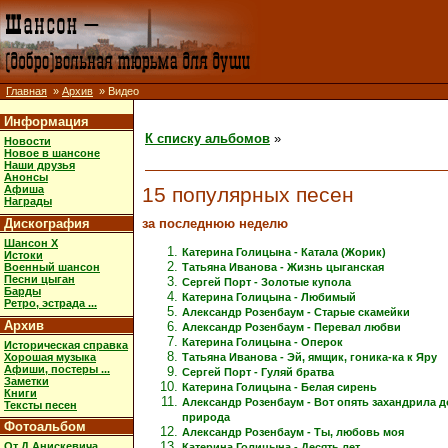
Главная
»
Архив
» Видео
Информация
К списку альбомов
»
Новости
Новое в шансоне
Наши друзья
Анонсы
15 популярных песен
Афиша
Награды
за последнюю неделю
Дискография
Шансон X
Катерина Голицына - Катала (Жорик)
Истоки
Военный шансон
Татьяна Иванова - Жизнь цыганская
Песни цыган
Сергей Порт - Золотые купола
Барды
Катерина Голицына - Любимый
Ретро, эстрада ...
Александр Розенбаум - Старые скамейки
Архив
Александр Розенбаум - Перевал любви
Катерина Голицына - Оперок
Историческая справка
Хорошая музыка
Татьяна Иванова - Эй, ямщик, гоника-ка к Яру
Афиши, постеры ...
Сергей Порт - Гуляй братва
Заметки
Катерина Голицына - Белая сирень
Книги
Александр Розенбаум - Вот опять захандрила 
Тексты песен
природа
Фотоальбом
Александр Розенбаум - Ты, любовь моя
От Д.Анискевича
Катерина Голицына - Десять лет