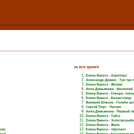
за все время
Елена Ваенга - Аэропорт
Александр Дюмин - Тук-тук-
Елена Ваенга - Желаю
Анна Демьянова - Весенний 
Елена Ваенга - Говори, говори
Елена Ваенга - Белая птица
Валерий Власов - Голуби це
Сергей Порт - Лагеря
Анна Демьянова - Первый лёд
Елена Ваенга - Тайга
Елена Ваенга - Золотая рыб
Елена Ваенга - Жаль
ов)
Елена Ваенга - «Шопен»
нса)
Елена Ваенга - Косолапая л