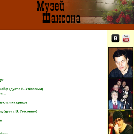
тук
кайф (дуэт с В. Утёсовым)
 ...
луются на крыше
 (дуэт с В. Утёсовым)
ка
юбовь