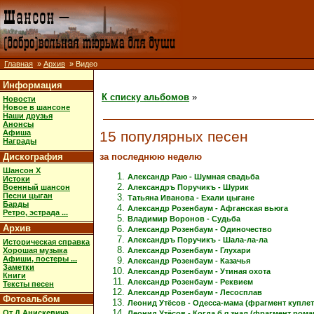
Главная
»
Архив
» Видео
Информация
К списку альбомов
»
Новости
Новое в шансоне
Наши друзья
Анонсы
15 популярных песен
Афиша
Награды
за последнюю неделю
Дискография
Шансон X
Александр Раю - Шумная свадьба
Истоки
Военный шансон
Александръ Поручикъ - Шурик
Песни цыган
Татьяна Иванова - Ехали цыгане
Барды
Александр Розенбаум - Афганская вьюга
Ретро, эстрада ...
Владимир Воронов - Судьба
Архив
Александр Розенбаум - Одиночество
Александръ Поручикъ - Шала-ла-ла
Историческая справка
Хорошая музыка
Александр Розенбаум - Глухари
Афиши, постеры ...
Александр Розенбаум - Казачья
Заметки
Александр Розенбаум - Утиная охота
Книги
Александр Розенбаум - Реквием
Тексты песен
Александр Розенбаум - Лесосплав
Фотоальбом
Леонид Утёсов - Одесса-мама (фрагмент куплет
От Д.Анискевича
Леонид Утёсов - Когда б я знал (фрагмент рома