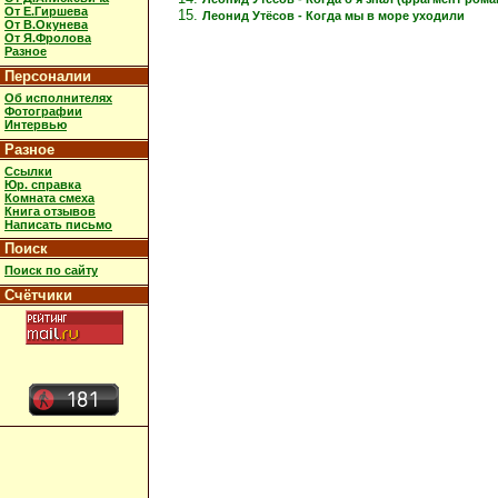
От Е.Гиршева
Леонид Утёсов - Когда мы в море уходили
От В.Окунева
От Я.Фролова
Разное
Персоналии
Об исполнителях
Фотографии
Интервью
Разное
Ссылки
Юр. справка
Комната смеха
Книга отзывов
Написать письмо
Поиск
Поиск по сайту
Счётчики