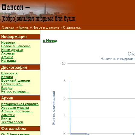
Главная
»
Архив
» Новое в шансоне » Статистика
Информация
« Назад
Новости
Новое в шансоне
Наши друзья
Ст
Анонсы
Афиша
Нажмите и выделит
Награды
10
Дискография
Шансон X
Истоки
Военный шансон
8
Песни цыган
Барды
Ретро, эстрада ...
Кол-во скачиваний
Архив
6
Историческая справка
Хорошая музыка
Афиши, постеры ...
Заметки
4
Книги
Тексты песен
Фотоальбом
2
От Д.Анискевича