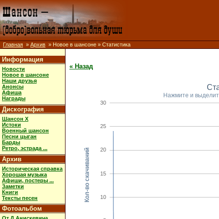
Главная
»
Архив
» Новое в шансоне » Статистика
Информация
« Назад
Новости
Новое в шансоне
Наши друзья
Ст
Анонсы
Афиша
Нажмите и выделит
Награды
30
Дискография
Шансон X
Истоки
25
Военный шансон
Песни цыган
Барды
Ретро, эстрада ...
20
Кол-во скачиваний
Архив
Историческая справка
15
Хорошая музыка
Афиши, постеры ...
Заметки
Книги
10
Тексты песен
Фотоальбом
От Д.Анискевича