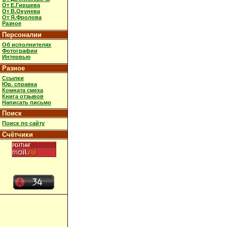
От Е.Гиршева
От В.Окунева
От Я.Фролова
Разное
Персоналии
Об исполнителях
Фотографии
Интервью
Разное
Ссылки
Юр. справка
Комната смеха
Книга отзывов
Написать письмо
Поиск
Поиск по сайту
Счётчики