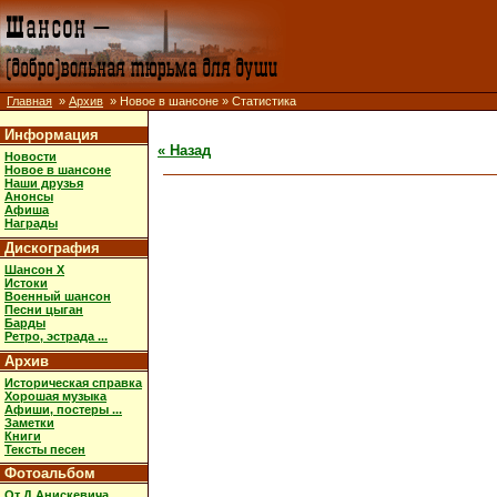
Главная
»
Архив
» Новое в шансоне » Статистика
Информация
« Назад
Новости
Новое в шансоне
Наши друзья
Анонсы
Афиша
Награды
Дискография
Шансон X
Истоки
Военный шансон
Песни цыган
Барды
Ретро, эстрада ...
Архив
Историческая справка
Хорошая музыка
Афиши, постеры ...
Заметки
Книги
Тексты песен
Фотоальбом
От Д.Анискевича