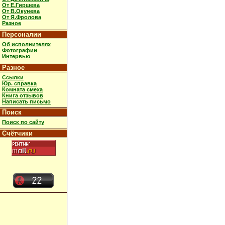
От Е.Гиршева
От В.Окунева
От Я.Фролова
Разное
Персоналии
Об исполнителях
Фотографии
Интервью
Разное
Ссылки
Юр. справка
Комната смеха
Книга отзывов
Написать письмо
Поиск
Поиск по сайту
Счётчики