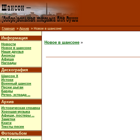
Главная
»
Архив
» Новое в шансоне
Информация
Новое в шансоне
»
Новости
Новое в шансоне
Наши друзья
Анонсы
Афиша
Награды
Дискография
Шансон X
Истоки
Военный шансон
Песни цыган
Барды
Ретро, эстрада ...
Архив
Историческая справка
Хорошая музыка
Афиши, постеры ...
Заметки
Книги
Тексты песен
Фотоальбом
От Д.Анискевича