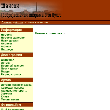
Главная
»
Архив
» Новое в шансоне
Информация
Новое в шансоне
»
Новости
Новое в шансоне
Наши друзья
Анонсы
Афиша
Награды
Дискография
Шансон X
Истоки
Военный шансон
Песни цыган
Барды
Ретро, эстрада ...
Архив
Историческая справка
Хорошая музыка
Афиши, постеры ...
Заметки
Книги
Тексты песен
Фотоальбом
От Д.Анискевича