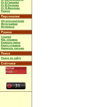
От Е.Гиршева
От В.Окунева
От Я.Фролова
Разное
Персоналии
Об исполнителях
Фотографии
Интервью
Разное
Ссылки
Юр. справка
Комната смеха
Книга отзывов
Написать письмо
Поиск
Поиск по сайту
Счётчики