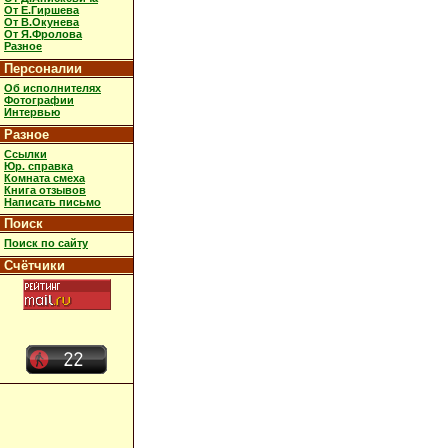
От Е.Гиршева
От В.Окунева
От Я.Фролова
Разное
Персоналии
Об исполнителях
Фотографии
Интервью
Разное
Ссылки
Юр. справка
Комната смеха
Книга отзывов
Написать письмо
Поиск
Поиск по сайту
Счётчики