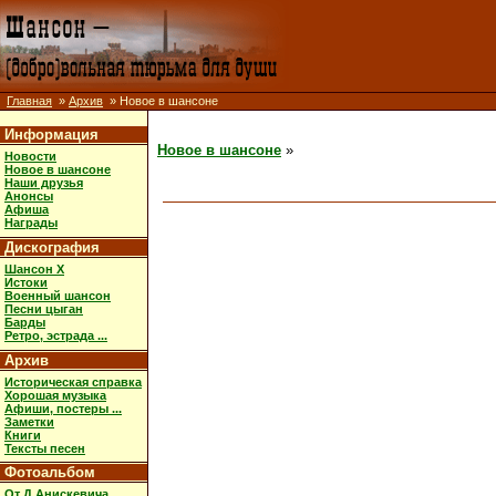
Главная
»
Архив
» Новое в шансоне
Информация
Новое в шансоне
»
Новости
Новое в шансоне
Наши друзья
Анонсы
Афиша
Награды
Дискография
Шансон X
Истоки
Военный шансон
Песни цыган
Барды
Ретро, эстрада ...
Архив
Историческая справка
Хорошая музыка
Афиши, постеры ...
Заметки
Книги
Тексты песен
Фотоальбом
От Д.Анискевича