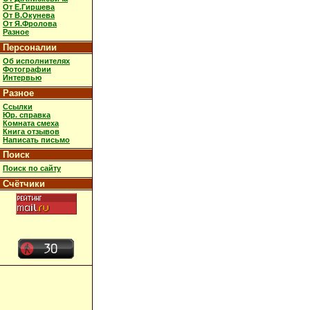
От Е.Гиршева
От В.Окунева
От Я.Фролова
Разное
Персоналии
Об исполнителях
Фотографии
Интервью
Разное
Ссылки
Юр. справка
Комната смеха
Книга отзывов
Написать письмо
Поиск
Поиск по сайту
Счётчики