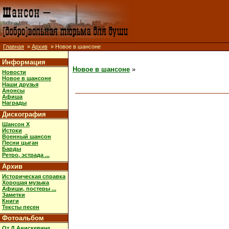
Главная
»
Архив
» Новое в шансоне
Информация
Новое в шансоне
»
Новости
Новое в шансоне
Наши друзья
Анонсы
Афиша
Награды
Дискография
Шансон X
Истоки
Военный шансон
Песни цыган
Барды
Ретро, эстрада ...
Архив
Историческая справка
Хорошая музыка
Афиши, постеры ...
Заметки
Книги
Тексты песен
Фотоальбом
От Д.Анискевича