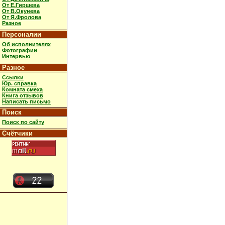
От Е.Гиршева
От В.Окунева
От Я.Фролова
Разное
Персоналии
Об исполнителях
Фотографии
Интервью
Разное
Ссылки
Юр. справка
Комната смеха
Книга отзывов
Написать письмо
Поиск
Поиск по сайту
Счётчики