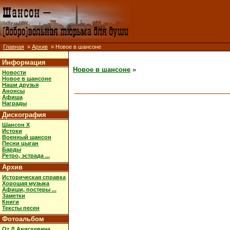
Главная
»
Архив
» Новое в шансоне
Информация
Новое в шансоне
»
Новости
Новое в шансоне
Наши друзья
Анонсы
Афиша
Награды
Дискография
Шансон X
Истоки
Военный шансон
Песни цыган
Барды
Ретро, эстрада ...
Архив
Историческая справка
Хорошая музыка
Афиши, постеры ...
Заметки
Книги
Тексты песен
Фотоальбом
От Д.Анискевича