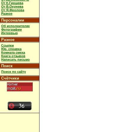
От Е.Гиршева
От В.Окунева
От Я.Фролова
Разное
Персоналии
Об исполнителях
Фотографии
Интервью
Разное
Ссылки
Юр. справка
Комната смеха
Книга отзывов
Написать письмо
Поиск
Поиск по сайту
Счётчики