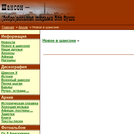
Главная
»
Архив
» Новое в шансоне
Информация
Новое в шансоне
»
Новости
Новое в шансоне
Наши друзья
Анонсы
Афиша
Награды
Дискография
Шансон X
Истоки
Военный шансон
Песни цыган
Барды
Ретро, эстрада ...
Архив
Историческая справка
Хорошая музыка
Афиши, постеры ...
Заметки
Книги
Тексты песен
Фотоальбом
От Д.Анискевича