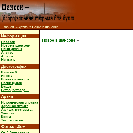
Главная
»
Архив
» Новое в шансоне
Информация
Новое в шансоне
»
Новости
Новое в шансоне
Наши друзья
Анонсы
Афиша
Награды
Дискография
Шансон X
Истоки
Военный шансон
Песни цыган
Барды
Ретро, эстрада ...
Архив
Историческая справка
Хорошая музыка
Афиши, постеры ...
Заметки
Книги
Тексты песен
Фотоальбом
От Д.Анискевича