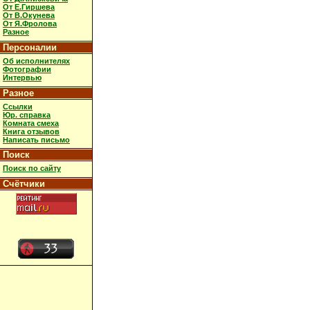
От Е.Гиршева
От В.Окунева
От Я.Фролова
Разное
Персоналии
Об исполнителях
Фотографии
Интервью
Разное
Ссылки
Юр. справка
Комната смеха
Книга отзывов
Написать письмо
Поиск
Поиск по сайту
Счётчики