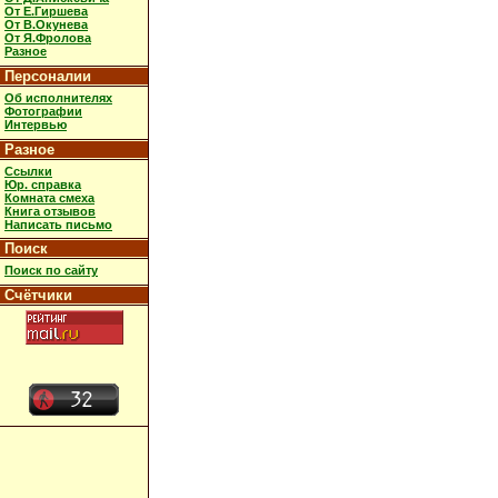
От Е.Гиршева
От В.Окунева
От Я.Фролова
Разное
Персоналии
Об исполнителях
Фотографии
Интервью
Разное
Ссылки
Юр. справка
Комната смеха
Книга отзывов
Написать письмо
Поиск
Поиск по сайту
Счётчики