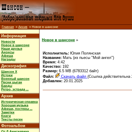
Главная
»
Архив
» Новое в шансоне
Информация
Новое в шансоне
»
Новости
Новое в шансоне
Наши друзья
Анонсы
Исполнитель:
Юлия Полянская
Афиша
Название:
Мать (из пьесы "Мой ангел")
Награды
Время:
4:42
Дискография
Качество:
192
Размер:
6.5 MB (6783312 байт)
Шансон X
Истоки
Файл:
Скачать файл
(Ссылка действительна 
Военный шансон
Добавлен:
20.01.2025
Песни цыган
Барды
Ретро, эстрада ...
Архив
Историческая справка
Хорошая музыка
Афиши, постеры ...
Заметки
Книги
Тексты песен
Фотоальбом
От Д.Анискевича