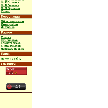
От Е.Гиршева
От В.Окунева
От Я.Фролова
Разное
Персоналии
Об исполнителях
Фотографии
Интервью
Разное
Ссылки
Юр. справка
Комната смеха
Книга отзывов
Написать письмо
Поиск
Поиск по сайту
Счётчики