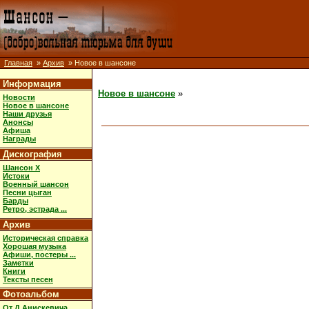
Главная
»
Архив
» Новое в шансоне
Информация
Новое в шансоне
»
Новости
Новое в шансоне
Наши друзья
Анонсы
Афиша
Награды
Дискография
Шансон X
Истоки
Военный шансон
Песни цыган
Барды
Ретро, эстрада ...
Архив
Историческая справка
Хорошая музыка
Афиши, постеры ...
Заметки
Книги
Тексты песен
Фотоальбом
От Д.Анискевича