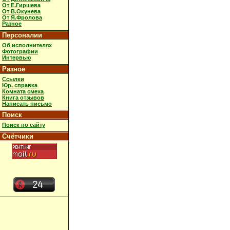
От Е.Гиршева
От В.Окунева
От Я.Фролова
Разное
Персоналии
Об исполнителях
Фотографии
Интервью
Разное
Ссылки
Юр. справка
Комната смеха
Книга отзывов
Написать письмо
Поиск
Поиск по сайту
Счётчики