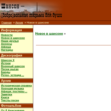
Главная
»
Архив
» Новое в шансоне
Информация
Новое в шансоне
»
Новости
Новое в шансоне
Наши друзья
Анонсы
Афиша
Награды
Дискография
Шансон X
Истоки
Военный шансон
Песни цыган
Барды
Ретро, эстрада ...
Архив
Историческая справка
Хорошая музыка
Афиши, постеры ...
Заметки
Книги
Тексты песен
Фотоальбом
От Д.Анискевича