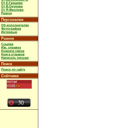
От Е.Гиршева
От В.Окунева
От Я.Фролова
Разное
Персоналии
Об исполнителях
Фотографии
Интервью
Разное
Ссылки
Юр. справка
Комната смеха
Книга отзывов
Написать письмо
Поиск
Поиск по сайту
Счётчики