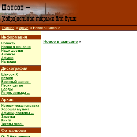
Главная
»
Архив
» Новое в шансоне
Информация
Новое в шансоне
»
Новости
Новое в шансоне
Наши друзья
Анонсы
Афиша
Награды
Дискография
Шансон X
Истоки
Военный шансон
Песни цыган
Барды
Ретро, эстрада ...
Архив
Историческая справка
Хорошая музыка
Афиши, постеры ...
Заметки
Книги
Тексты песен
Фотоальбом
От Д.Анискевича