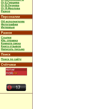
От Е.Гиршева
От В.Окунева
От Я.Фролова
Разное
Персоналии
Об исполнителях
Фотографии
Интервью
Разное
Ссылки
Юр. справка
Комната смеха
Книга отзывов
Написать письмо
Поиск
Поиск по сайту
Счётчики