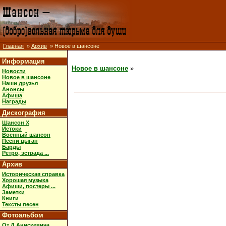
Главная
»
Архив
» Новое в шансоне
Информация
Новое в шансоне
»
Новости
Новое в шансоне
Наши друзья
Анонсы
Афиша
Награды
Дискография
Шансон X
Истоки
Военный шансон
Песни цыган
Барды
Ретро, эстрада ...
Архив
Историческая справка
Хорошая музыка
Афиши, постеры ...
Заметки
Книги
Тексты песен
Фотоальбом
От Д.Анискевича