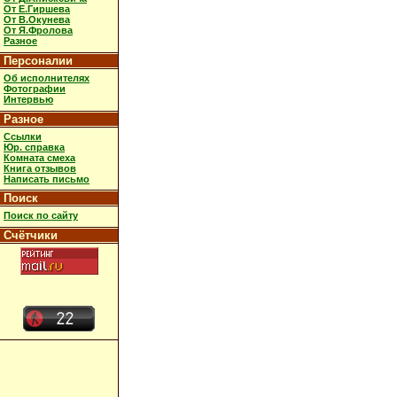
От Е.Гиршева
От В.Окунева
От Я.Фролова
Разное
Персоналии
Об исполнителях
Фотографии
Интервью
Разное
Ссылки
Юр. справка
Комната смеха
Книга отзывов
Написать письмо
Поиск
Поиск по сайту
Счётчики