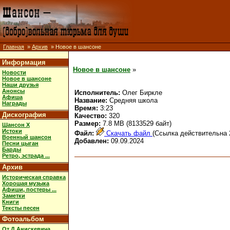
Главная
»
Архив
» Новое в шансоне
Информация
Новое в шансоне
»
Новости
Новое в шансоне
Наши друзья
Анонсы
Исполнитель:
Олег Биркле
Афиша
Название:
Средняя школа
Награды
Время:
3:23
Дискография
Качество:
320
Размер:
7.8 MB (8133529 байт)
Шансон X
Истоки
Файл:
Скачать файл
(Ссылка действительна 
Военный шансон
Добавлен:
09.09.2024
Песни цыган
Барды
Ретро, эстрада ...
Архив
Историческая справка
Хорошая музыка
Афиши, постеры ...
Заметки
Книги
Тексты песен
Фотоальбом
От Д.Анискевича