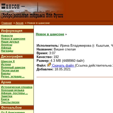
Главная
»
Архив
» Новое в шансоне
Информация
Новое в шансоне
»
Новости
Новое в шансоне
Наши друзья
Анонсы
Исполнитель:
Ирина Владимирова (г. Кыштым, Ч
Афиша
Название:
Вишня спелая
Награды
Время:
3:07
Дискография
Качество:
192
Размер:
4.3 MB (4488960 байт)
Шансон X
Истоки
Файл:
Скачать файл
(Ссылка действительна 
Военный шансон
Добавлен:
18.05.2021
Песни цыган
Барды
Ретро, эстрада ...
Архив
Историческая справка
Хорошая музыка
Афиши, постеры ...
Заметки
Книги
Тексты песен
Фотоальбом
От Д.Анискевича