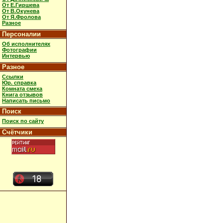
От Е.Гиршева
От В.Окунева
От Я.Фролова
Разное
Персоналии
Об исполнителях
Фотографии
Интервью
Разное
Ссылки
Юр. справка
Комната смеха
Книга отзывов
Написать письмо
Поиск
Поиск по сайту
Счётчики